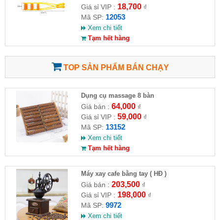
18,700
Giá sỉ VIP :
₫
12053
Mã SP:
Xem chi tiết
Tạm hết hàng
TOP SẢN PHẨM BÁN CHẠY
Dụng cụ massage 8 bàn
64,000
Giá bán :
₫
59,000
Giá sỉ VIP :
₫
13152
Mã SP:
Xem chi tiết
Tạm hết hàng
Máy xay cafe bằng tay ( HĐ )
203,500
Giá bán :
₫
198,000
Giá sỉ VIP :
₫
9972
Mã SP:
Xem chi tiết