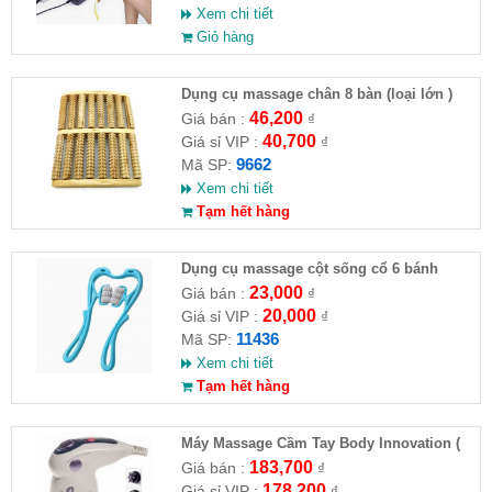
Xem chi tiết
Giỏ hàng
Dụng cụ massage chân 8 bàn (loại lớn )
(HĐ)
46,200
Giá bán :
₫
40,700
Giá sỉ VIP :
₫
9662
Mã SP:
Xem chi tiết
Tạm hết hàng
Dụng cụ massage cột sống cổ 6 bánh
23,000
Giá bán :
₫
20,000
Giá sỉ VIP :
₫
11436
Mã SP:
Xem chi tiết
Tạm hết hàng
Máy Massage Cầm Tay Body Innovation (
HĐ )
183,700
Giá bán :
₫
178,200
Giá sỉ VIP :
₫