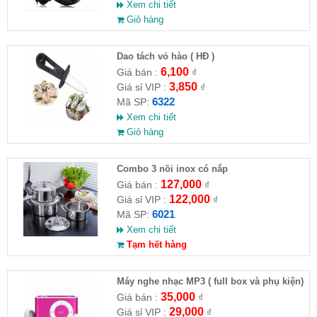
Xem chi tiết
Giỏ hàng
Dao tách vỏ hào ( HĐ )
6,100
Giá bán :
₫
3,850
Giá sỉ VIP :
₫
6322
Mã SP:
Xem chi tiết
Giỏ hàng
Combo 3 nồi inox có nắp
127,000
Giá bán :
₫
122,000
Giá sỉ VIP :
₫
6021
Mã SP:
Xem chi tiết
Tạm hết hàng
Máy nghe nhạc MP3 ( full box và phụ kiện)
35,000
Giá bán :
₫
29,000
Giá sỉ VIP :
₫