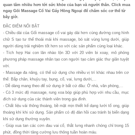
quan tâm nhiều hơn tới sức khỏe của bạn và người thân. Click mua
ngay Gối Massage Cổ Vai Gáy Hồng Ngoại để chăm sóc cơ thể từ
bây giờ.
ĐẶC ĐIỂM NỔI BẬT
- Chiều dài của Gối massage cổ vai gáy dài hơn cùng đường cong hình
chữ S tạo tư thế thoải mái khi massage, bó sát vùng lưng dưới, giúp
người dùng trải nghiệm tốt hơn so với các sản phẩm cùng loại khác.
- Tích hợp Hai con lăn nhào lộn 3D với 20 viên bi xoay, mô phỏng
phương pháp massage nhân tạo con người tạo cảm giác thư giãn tuyệt
vời.
- Massage đa năng, có thể sử dụng cho nhiều vị trí khác nhau trên cơ
thể: Bắp chân, khuỷu tay, bụng, cổ, vai, lưng dưới,...
- Dễ dàng mang theo để sử dụng ở bất cứ đâu: Ở nhà, văn phòng,...
- Có 3 mức độ massage, rung xoa bóp giúp phù hợp với nhu cầu, mục
đích sử dụng của các thành viên trong gia đình.
- Chất liệu vải thông thoáng, bề mặt mịn thiết kế dạng lưới tổ ong, giúp
thoáng khí khi sử dụng. Sản phẩm có độ đàn hồi cao tránh bị biến dạng
khi sử dụng thường xuyên.
- Giúp xua tan các cơn đau vai cổ, thắt lưng nhanh chóng chỉ trong 15
phút, đồng thời tăng cường lưu thông tuần hoàn máu.