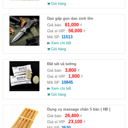
Giỏ hàng
Dao gấp gọn dao sinh tồn
61,000
Giá bán :
₫
56,000
Giá sỉ VIP :
₫
11513
Mã SP:
Xem chi tiết
Giỏ hàng
Đất sét vá tường
3,800
Giá bán :
₫
1,800
Giá sỉ VIP :
₫
10845
Mã SP:
Xem chi tiết
Giỏ hàng
Dụng cụ massage chân 5 bàn ( HĐ )
26,400
Giá bán :
₫
23,100
Giá sỉ VIP :
₫
3520
Mã SP: