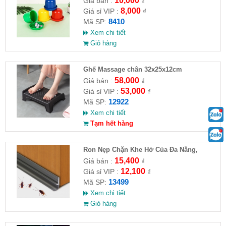
10,000
Giá bán :
₫
8,000
Giá sỉ VIP :
₫
8410
Mã SP:
Xem chi tiết
Giỏ hàng
Ghế Massage chân 32x25x12cm
58,000
Giá bán :
₫
53,000
Giá sỉ VIP :
₫
12922
Mã SP:
Xem chi tiết
Tạm hết hàng
Ron Nẹp Chặn Khe Hở Của Đa Năng,
Chống Côn Trùng( HĐ )
15,400
Giá bán :
₫
12,100
Giá sỉ VIP :
₫
13499
Mã SP:
Xem chi tiết
Giỏ hàng