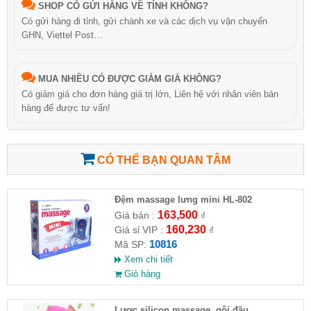
SHOP CÓ GỬI HÀNG VỀ TỈNH KHÔNG?
Có gửi hàng đi tỉnh, gửi chành xe và các dịch vụ vận chuyển
GHN, Viettel Post…
MUA NHIỀU CÓ ĐƯỢC GIẢM GIÁ KHÔNG?
Có giảm giá cho đơn hàng giá trị lớn, Liên hệ với nhân viên bán
hàng để được tư vấn!
CÓ THỂ BẠN QUAN TÂM
Đệm massage lưng mini HL-802
163,500
Giá bán :
₫
160,230
Giá sỉ VIP :
₫
10816
Mã SP:
Xem chi tiết
Giỏ hàng
Lược silicon massage, gội đầu