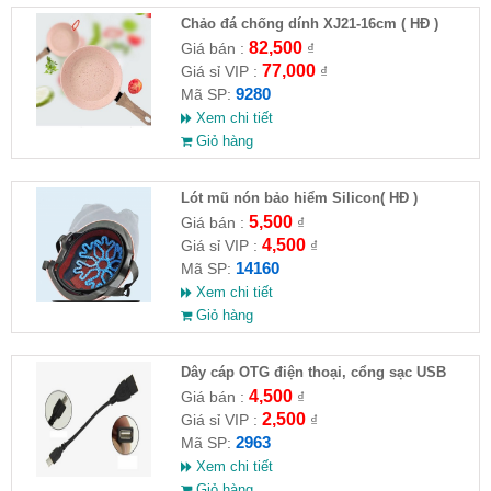
Chảo đá chống dính XJ21-16cm ( HĐ )
82,500
Giá bán :
₫
77,000
Giá sỉ VIP :
₫
9280
Mã SP:
Xem chi tiết
Giỏ hàng
Lót mũ nón bảo hiểm Silicon( HĐ )
5,500
Giá bán :
₫
4,500
Giá sỉ VIP :
₫
14160
Mã SP:
Xem chi tiết
Giỏ hàng
Dây cáp OTG điện thoại, cổng sạc USB
4,500
Giá bán :
₫
2,500
Giá sỉ VIP :
₫
2963
Mã SP:
Xem chi tiết
Giỏ hàng