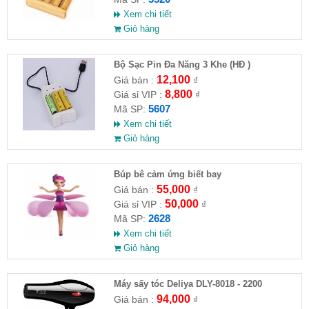
Xem chi tiết
Giỏ hàng
Bộ Sạc Pin Đa Năng 3 Khe (HĐ )
12,100
Giá bán :
₫
8,800
Giá sỉ VIP :
₫
5607
Mã SP:
Xem chi tiết
Giỏ hàng
​Búp bê cảm ứng biết bay
55,000
Giá bán :
₫
50,000
Giá sỉ VIP :
₫
2628
Mã SP:
Xem chi tiết
Giỏ hàng
Máy sấy tóc Deliya DLY-8018 - 2200
94,000
Giá bán :
₫