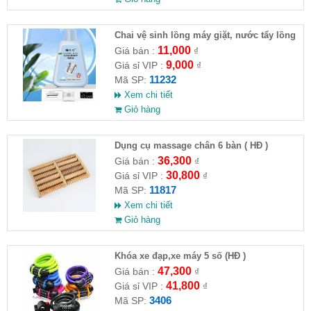
Chai vệ sinh lồng máy giặt, nước tẩy lồng
máy giặt CLEANING FLUID
11,000
Giá bán :
₫
9,000
Giá sỉ VIP :
₫
11232
Mã SP:
Xem chi tiết
Giỏ hàng
Dụng cụ massage chân 6 bàn ( HĐ )
36,300
Giá bán :
₫
30,800
Giá sỉ VIP :
₫
11817
Mã SP:
Xem chi tiết
Giỏ hàng
Khóa xe đạp,xe máy 5 số (HĐ )
47,300
Giá bán :
₫
41,800
Giá sỉ VIP :
₫
3406
Mã SP: