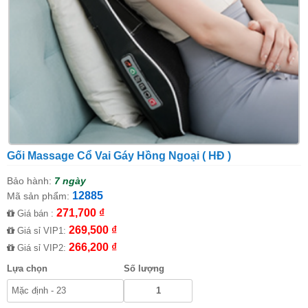
Gối Massage Cổ Vai Gáy Hồng Ngoại ( HĐ )
Bảo hành:
7 ngày
12885
Mã sản phẩm:
271,700 ₫
Giá bán :
269,500 ₫
Giá sỉ VIP1:
266,200 ₫
Giá sỉ VIP2:
Lựa chọn
Số lượng