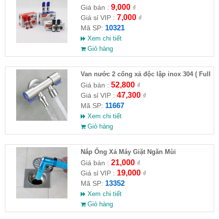
9,000
Giá bán :
₫
7,000
Giá sỉ VIP :
₫
10321
Mã SP:
Xem chi tiết
Giỏ hàng
Van nước 2 cổng xả độc lập inox 304 ( Full
VAT )
52,800
Giá bán :
₫
47,300
Giá sỉ VIP :
₫
11667
Mã SP:
Xem chi tiết
Giỏ hàng
Nắp Ống Xả Máy Giặt Ngăn Mùi
21,000
Giá bán :
₫
19,000
Giá sỉ VIP :
₫
13352
Mã SP:
Xem chi tiết
Giỏ hàng