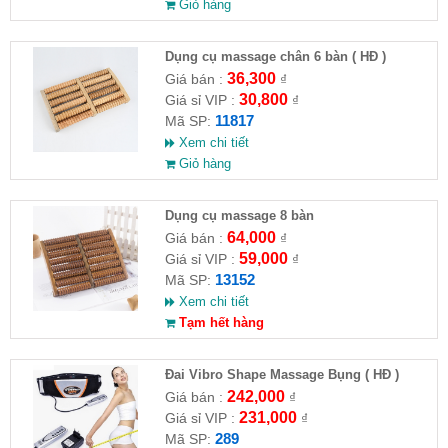
Giỏ hàng
Dụng cụ massage chân 6 bàn ( HĐ )
36,300
Giá bán :
₫
30,800
Giá sỉ VIP :
₫
11817
Mã SP:
Xem chi tiết
Giỏ hàng
Dụng cụ massage 8 bàn
64,000
Giá bán :
₫
59,000
Giá sỉ VIP :
₫
13152
Mã SP:
Xem chi tiết
Tạm hết hàng
Đai Vibro Shape Massage Bụng ( HĐ )
242,000
Giá bán :
₫
231,000
Giá sỉ VIP :
₫
289
Mã SP: