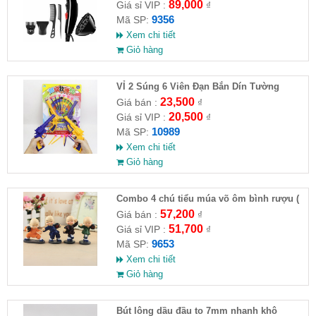
89,000
Giá sỉ VIP :
₫
9356
Mã SP:
Xem chi tiết
Giỏ hàng
VỈ 2 Súng 6 Viên Đạn Bắn Dín Tường
23,500
Giá bán :
₫
20,500
Giá sỉ VIP :
₫
10989
Mã SP:
Xem chi tiết
Giỏ hàng
Combo 4 chú tiểu múa võ ôm bình rượu (
HĐ )
57,200
Giá bán :
₫
51,700
Giá sỉ VIP :
₫
9653
Mã SP:
Xem chi tiết
Giỏ hàng
Bút lông dầu đầu to 7mm nhanh khô