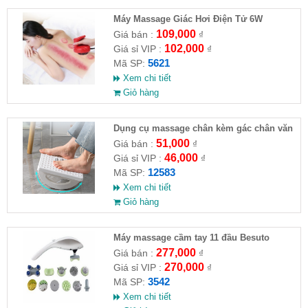
Máy Massage Giác Hơi Điện Tử 6W
109,000
Giá bán :
₫
102,000
Giá sỉ VIP :
₫
5621
Mã SP:
Xem chi tiết
Giỏ hàng
Dụng cụ massage chân kèm gác chân văn
phòng
51,000
Giá bán :
₫
46,000
Giá sỉ VIP :
₫
12583
Mã SP:
Xem chi tiết
Giỏ hàng
Máy massage cầm tay 11 đầu Besuto
277,000
Giá bán :
₫
270,000
Giá sỉ VIP :
₫
3542
Mã SP:
Xem chi tiết