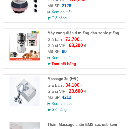
2128
Mã SP:
Xem chi tiết
Giỏ hàng
Máy xung điện 4 miếng dán sonic (tiếng
việt) ( HĐ )
73,700
Giá bán :
₫
68,200
Giá sỉ VIP :
₫
90
Mã SP:
Xem chi tiết
Tạm hết hàng
Massage 3d (HĐ )
34,100
Giá bán :
₫
28,600
Giá sỉ VIP :
₫
4212
Mã SP:
Xem chi tiết
Giỏ hàng
Thảm Massage chân EMS sạc usb kèm