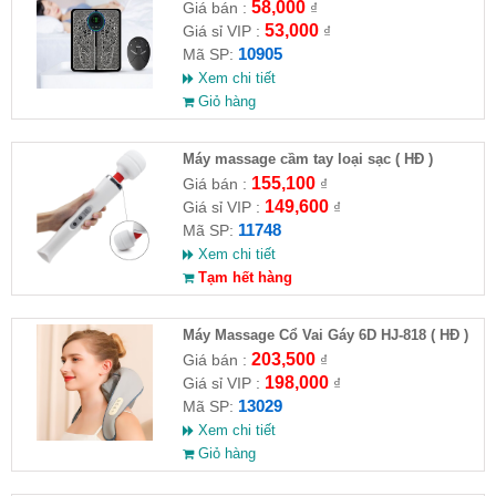
remote
58,000
Giá bán :
₫
53,000
Giá sỉ VIP :
₫
10905
Mã SP:
Xem chi tiết
Giỏ hàng
Máy massage cầm tay loại sạc ( HĐ )
155,100
Giá bán :
₫
149,600
Giá sỉ VIP :
₫
11748
Mã SP:
Xem chi tiết
Tạm hết hàng
Máy Massage Cổ Vai Gáy 6D HJ-818 ( HĐ )
203,500
Giá bán :
₫
198,000
Giá sỉ VIP :
₫
13029
Mã SP:
Xem chi tiết
Giỏ hàng