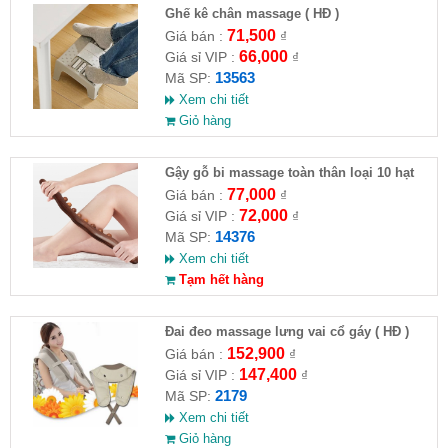
Ghế kê chân massage ( HĐ )
71,500
Giá bán :
₫
66,000
Giá sỉ VIP :
₫
13563
Mã SP:
Xem chi tiết
Giỏ hàng
Gậy gỗ bi massage toàn thân loại 10 hạt
77,000
Giá bán :
₫
72,000
Giá sỉ VIP :
₫
14376
Mã SP:
Xem chi tiết
Tạm hết hàng
Đai đeo massage lưng vai cổ gáy ( HĐ )
152,900
Giá bán :
₫
147,400
Giá sỉ VIP :
₫
2179
Mã SP:
Xem chi tiết
Giỏ hàng