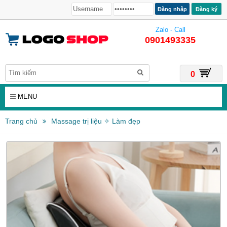
Đăng ký
Zalo - Call
0901493335
0
MENU
Trang chủ
Massage trị liệu ✧ Làm đẹp