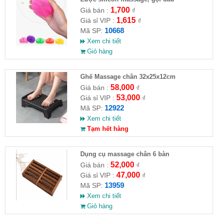
1,700
Giá bán :
₫
1,615
Giá sỉ VIP :
₫
10668
Mã SP:
Xem chi tiết
Giỏ hàng
Ghế Massage chân 32x25x12cm
58,000
Giá bán :
₫
53,000
Giá sỉ VIP :
₫
12922
Mã SP:
Xem chi tiết
Tạm hết hàng
Dụng cụ massage chân 6 bàn
52,000
Giá bán :
₫
47,000
Giá sỉ VIP :
₫
13959
Mã SP:
Xem chi tiết
Giỏ hàng