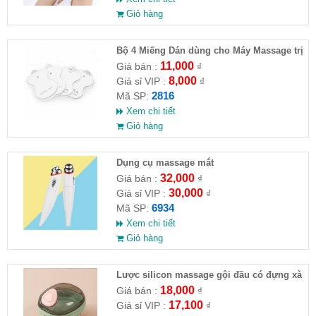
Giỏ hàng
Bộ 4 Miếng Dán dùng cho Máy Massage trị
liệu
11,000
Giá bán :
₫
8,000
Giá sỉ VIP :
₫
2816
Mã SP:
Xem chi tiết
Giỏ hàng
Dụng cụ massage mắt
32,000
Giá bán :
₫
30,000
Giá sỉ VIP :
₫
6934
Mã SP:
Xem chi tiết
Giỏ hàng
Lược silicon massage gội đầu có đựng xà
phòng
18,000
Giá bán :
₫
17,100
Giá sỉ VIP :
₫