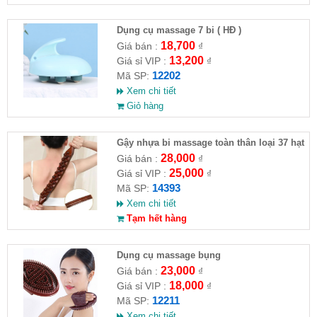
Dụng cụ massage 7 bi ( HĐ )
18,700
Giá bán :
₫
13,200
Giá sỉ VIP :
₫
12202
Mã SP:
Xem chi tiết
Giỏ hàng
Gậy nhựa bi massage toàn thân loại 37 hạt
28,000
Giá bán :
₫
25,000
Giá sỉ VIP :
₫
14393
Mã SP:
Xem chi tiết
Tạm hết hàng
Dụng cụ massage bụng
23,000
Giá bán :
₫
18,000
Giá sỉ VIP :
₫
12211
Mã SP:
Xem chi tiết