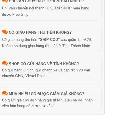
PHÍ VẬN CHUYỂN Ở TP.HCM BAO NHIÊU?
Phí vận chuyển nội thành 30K, Tới
SHOP
mua hàng
được Free Ship
CÓ GIAO HÀNG THU TIỀN KHÔNG?
Có giao hàng thu tiền
"SHIP COD"
các quận Tp.HCM,
Không áp dụng giao hàng thu tiền ở Tỉnh Thành khác
SHOP CÓ GỬI HÀNG VỀ TỈNH KHÔNG?
Có gửi hàng đi tỉnh, gửi chành xe và các dịch vụ vận
chuyển GHN, Viettel Post…
MUA NHIỀU CÓ ĐƯỢC GIẢM GIÁ KHÔNG?
Có giảm giá cho đơn hàng giá trị lớn, Liên hệ với nhân
viên bán hàng để được tư vấn!