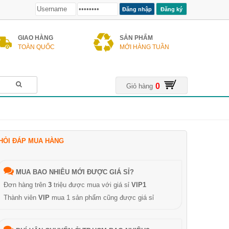
Đăng ký
GIAO HÀNG
SẢN PHẨM
TOÀN QUỐC
MỚI HÀNG TUẦN
0
Giỏ hàng
HỎI ĐÁP MUA HÀNG
MUA BAO NHIÊU MỚI ĐƯỢC GIÁ SỈ?
Đơn hàng trên
3
triệu được mua với giá sỉ
VIP1
Thành viên
VIP
mua 1 sản phẩm cũng được giá sỉ