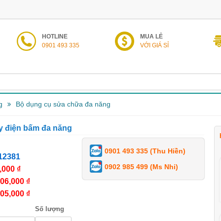
HOTLINE
MUA LẺ
0901 493 335
VỚI GIÁ SỈ
g
Bộ dụng cụ sửa chữa đa năng
y điện bấm đa năng
0901 493 335 (Thu Hiền)
12381
0902 985 499 (Ms Nhi)
,000 ₫
06,000 ₫
05,000 ₫
Số lượng