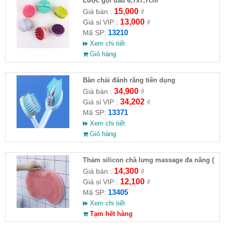
Lược gội đầu 6,7x7,7cm
15,000
Giá bán :
₫
13,000
Giá sỉ VIP :
₫
13210
Mã SP:
Xem chi tiết
Giỏ hàng
Bàn chải đánh răng tiên dụng
34,900
Giá bán :
₫
34,202
Giá sỉ VIP :
₫
13371
Mã SP:
Xem chi tiết
Giỏ hàng
Thảm silicon chà lưng massage đa năng (
F ull VAT)
14,300
Giá bán :
₫
12,100
Giá sỉ VIP :
₫
13405
Mã SP:
Xem chi tiết
Tạm hết hàng