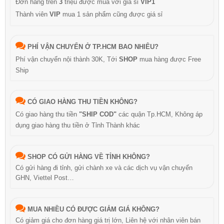
Đơn hàng trên
3
triệu được mua với giá sỉ
VIP1
Thành viên
VIP
mua 1 sản phẩm cũng được giá sỉ
PHÍ VẬN CHUYỂN Ở TP.HCM BAO NHIÊU?
Phí vận chuyển nội thành 30K, Tới
SHOP
mua hàng được Free
Ship
CÓ GIAO HÀNG THU TIỀN KHÔNG?
Có giao hàng thu tiền
"SHIP COD"
các quận Tp.HCM, Không áp
dụng giao hàng thu tiền ở Tỉnh Thành khác
SHOP CÓ GỬI HÀNG VỀ TỈNH KHÔNG?
Có gửi hàng đi tỉnh, gửi chành xe và các dịch vụ vận chuyển
GHN, Viettel Post…
MUA NHIỀU CÓ ĐƯỢC GIẢM GIÁ KHÔNG?
Có giảm giá cho đơn hàng giá trị lớn, Liên hệ với nhân viên bán