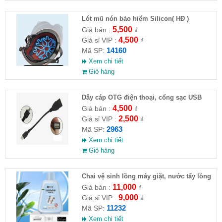
Lót mũ nón bảo hiểm Silicon( HĐ )
5,500
Giá bán :
₫
4,500
Giá sỉ VIP :
₫
14160
Mã SP:
Xem chi tiết
Giỏ hàng
Dây cáp OTG điện thoại, cổng sạc USB
4,500
Giá bán :
₫
2,500
Giá sỉ VIP :
₫
2963
Mã SP:
Xem chi tiết
Giỏ hàng
Chai vệ sinh lồng máy giặt, nước tẩy lồng
máy giặt CLEANING FLUID
11,000
Giá bán :
₫
9,000
Giá sỉ VIP :
₫
11232
Mã SP:
Xem chi tiết