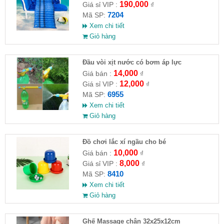
190,000
Giá sỉ VIP :
₫
7204
Mã SP:
Xem chi tiết
Giỏ hàng
Đầu vòi xịt nước có bơm áp lực
14,000
Giá bán :
₫
12,000
Giá sỉ VIP :
₫
6955
Mã SP:
Xem chi tiết
Giỏ hàng
Đồ chơi lắc xí ngầu cho bé
10,000
Giá bán :
₫
8,000
Giá sỉ VIP :
₫
8410
Mã SP:
Xem chi tiết
Giỏ hàng
Ghế Massage chân 32x25x12cm