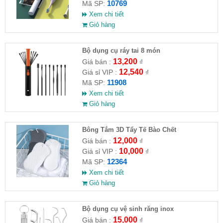
10769
Mã SP:
Xem chi tiết
Giỏ hàng
Bộ dụng cụ ráy tai 8 món
13,200
Giá bán :
₫
12,540
Giá sỉ VIP :
₫
11908
Mã SP:
Xem chi tiết
Giỏ hàng
Bông Tắm 3D Tẩy Tế Bào Chết
12,000
Giá bán :
₫
10,000
Giá sỉ VIP :
₫
12364
Mã SP:
Xem chi tiết
Giỏ hàng
Bộ dụng cụ vệ sinh răng inox
15,000
Giá bán :
₫