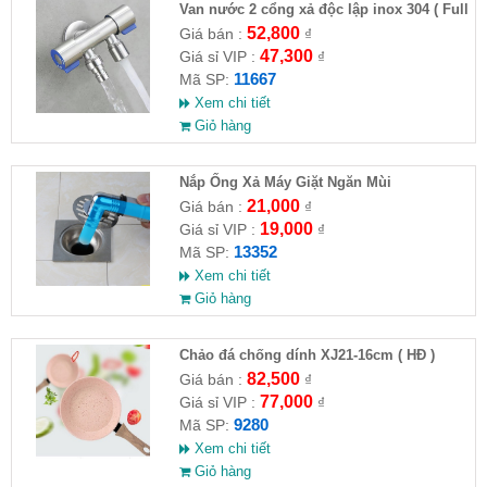
Van nước 2 cổng xả độc lập inox 304 ( Full
VAT )
52,800
Giá bán :
₫
47,300
Giá sỉ VIP :
₫
11667
Mã SP:
Xem chi tiết
Giỏ hàng
Nắp Ống Xả Máy Giặt Ngăn Mùi
21,000
Giá bán :
₫
19,000
Giá sỉ VIP :
₫
13352
Mã SP:
Xem chi tiết
Giỏ hàng
Chảo đá chống dính XJ21-16cm ( HĐ )
82,500
Giá bán :
₫
77,000
Giá sỉ VIP :
₫
9280
Mã SP:
Xem chi tiết
Giỏ hàng