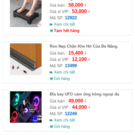
58,000
Giá bán :
₫
53,000
Giá sỉ VIP :
₫
12922
Mã SP:
Xem chi tiết
Tạm hết hàng
Ron Nẹp Chặn Khe Hở Của Đa Năng,
Chống Côn Trùng( HĐ )
15,400
Giá bán :
₫
12,100
Giá sỉ VIP :
₫
13499
Mã SP:
Xem chi tiết
Giỏ hàng
Đĩa bay UFO cảm ứng hồng ngoại đa
chiều tự động bay về
49,000
Giá bán :
₫
44,000
Giá sỉ VIP :
₫
12249
Mã SP:
Xem chi tiết
Giỏ hàng