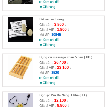
Xem chi tiết
Giỏ hàng
Đất sét vá tường
3,800
Giá bán :
₫
1,800
Giá sỉ VIP :
₫
10845
Mã SP:
Xem chi tiết
Giỏ hàng
Dụng cụ massage chân 5 bàn ( HĐ )
26,400
Giá bán :
₫
23,100
Giá sỉ VIP :
₫
3520
Mã SP:
Xem chi tiết
Giỏ hàng
Bộ Sạc Pin Đa Năng 3 Khe (HĐ )
12,100
Giá bán :
₫
8,800
Giá sỉ VIP :
₫