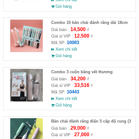
Giỏ hàng
Combo 10 bàn chải đánh răng dài 18cm
kèm nắp bảo vệ
14,500
Giá bán :
₫
12,500
Giá sỉ VIP :
₫
10083
Mã SP:
Xem chi tiết
Giỏ hàng
Combo 3 cuộn băng vết thương
34,200
Giá bán :
₫
33,516
Giá sỉ VIP :
₫
10443
Mã SP:
Xem chi tiết
Giỏ hàng
Bàn chải đánh răng điện 5 cấp độ rung (3
đầu chải thay thế)
29,000
Giá bán :
₫
27,000
Giá sỉ VIP :
₫