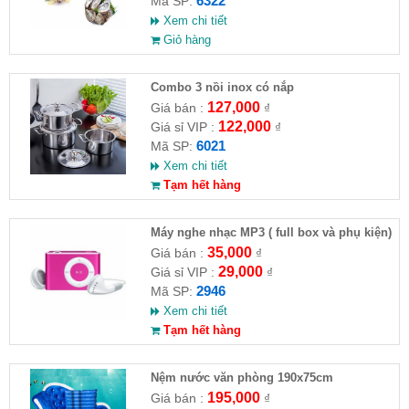
6322
Mã SP:
Xem chi tiết
Giỏ hàng
Combo 3 nồi inox có nắp
127,000
Giá bán :
₫
122,000
Giá sỉ VIP :
₫
6021
Mã SP:
Xem chi tiết
Tạm hết hàng
Máy nghe nhạc MP3 ( full box và phụ kiện)
35,000
Giá bán :
₫
29,000
Giá sỉ VIP :
₫
2946
Mã SP:
Xem chi tiết
Tạm hết hàng
Nệm nước văn phòng 190x75cm
195,000
Giá bán :
₫