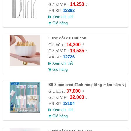
14,250
Giá sỉ VIP :
₫
12382
Mã SP:
Xem chi tiết
Giỏ hàng
Lược gội đầu silicon
14,300
Giá bán :
₫
13,585
Giá sỉ VIP :
₫
12726
Mã SP:
Xem chi tiết
Giỏ hàng
Bộ 8 bàn chải đánh răng lông mềm kèm vệ
sinh lưỡi
37,000
Giá bán :
₫
32,000
Giá sỉ VIP :
₫
13104
Mã SP:
Xem chi tiết
Giỏ hàng