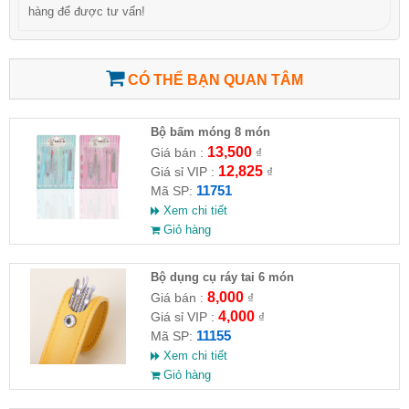
hàng để được tư vấn!
CÓ THỂ BẠN QUAN TÂM
Bộ bấm móng 8 món
13,500
Giá bán :
₫
12,825
Giá sỉ VIP :
₫
11751
Mã SP:
Xem chi tiết
Giỏ hàng
Bộ dụng cụ ráy tai 6 món
8,000
Giá bán :
₫
4,000
Giá sỉ VIP :
₫
11155
Mã SP:
Xem chi tiết
Giỏ hàng