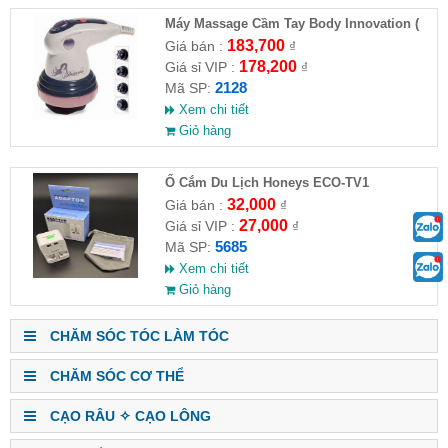
Máy Massage Cầm Tay Body Innovation (
HĐ )
183,700
Giá bán :
₫
178,200
Giá sỉ VIP :
₫
2128
Mã SP:
Xem chi tiết
Giỏ hàng
Ổ Cắm Du Lịch Honeys ECO-TV1
32,000
Giá bán :
₫
27,000
Giá sỉ VIP :
₫
5685
Mã SP:
Xem chi tiết
Giỏ hàng
CHĂM SÓC TÓC LÀM TÓC
CHĂM SÓC CƠ THỂ
CẠO RÂU ✧ CẠO LÔNG