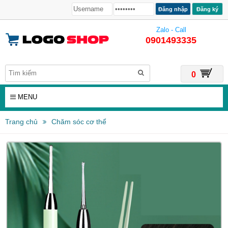
Đăng ký
Zalo - Call
0901493335
0
MENU
Trang chủ
Chăm sóc cơ thể