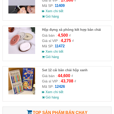
17,000
Giá sỉ VIP :
₫
11409
Mã SP:
Xem chi tiết
Giỏ hàng
Hộp đựng xà phòng kết hợp bàn chải
4,500
Giá bán :
₫
4,275
Giá sỉ VIP :
₫
11472
Mã SP:
Xem chi tiết
Giỏ hàng
Set 12 cái bàn chải hộp xanh
44,600
Giá bán :
₫
43,708
Giá sỉ VIP :
₫
12426
Mã SP:
Xem chi tiết
Giỏ hàng
TOP SẢN PHẨM BÁN CHẠY