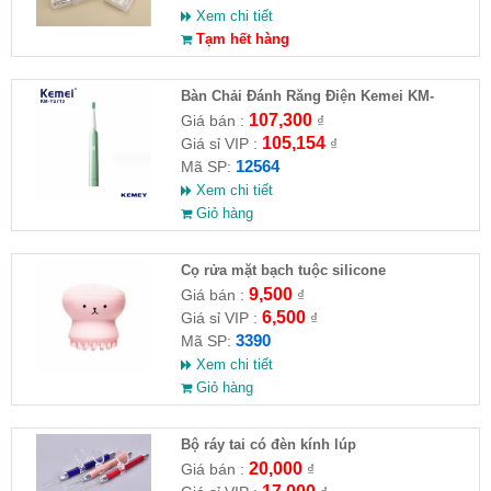
Xem chi tiết
Tạm hết hàng
Bàn Chải Đánh Răng Điện Kemei KM-
YS713
107,300
Giá bán :
₫
105,154
Giá sỉ VIP :
₫
12564
Mã SP:
Xem chi tiết
Giỏ hàng
Cọ rửa mặt bạch tuộc silicone
9,500
Giá bán :
₫
6,500
Giá sỉ VIP :
₫
3390
Mã SP:
Xem chi tiết
Giỏ hàng
Bộ ráy tai có đèn kính lúp
20,000
Giá bán :
₫