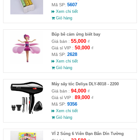
5607
Mã SP:
Xem chi tiết
Giỏ hàng
​Búp bê cảm ứng biết bay
55,000
Giá bán :
₫
50,000
Giá sỉ VIP :
₫
2628
Mã SP:
Xem chi tiết
Giỏ hàng
Máy sấy tóc Deliya DLY-8018 - 2200
94,000
Giá bán :
₫
89,000
Giá sỉ VIP :
₫
9356
Mã SP:
Xem chi tiết
Giỏ hàng
VỈ 2 Súng 6 Viên Đạn Bắn Dín Tường