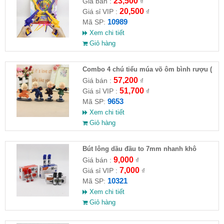
23,500
Giá bán :
₫
20,500
Giá sỉ VIP :
₫
10989
Mã SP:
Xem chi tiết
Giỏ hàng
Combo 4 chú tiểu múa võ ôm bình rượu (
HĐ )
57,200
Giá bán :
₫
51,700
Giá sỉ VIP :
₫
9653
Mã SP:
Xem chi tiết
Giỏ hàng
Bút lông dầu đầu to 7mm nhanh khô
9,000
Giá bán :
₫
7,000
Giá sỉ VIP :
₫
10321
Mã SP:
Xem chi tiết
Giỏ hàng