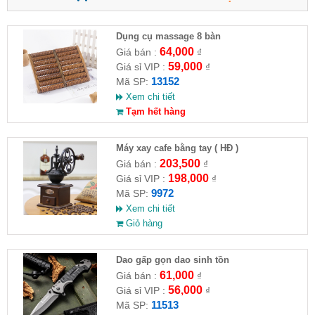
Dụng cụ massage 8 bàn
64,000
Giá bán :
₫
59,000
Giá sỉ VIP :
₫
13152
Mã SP:
Xem chi tiết
Tạm hết hàng
Máy xay cafe bằng tay ( HĐ )
203,500
Giá bán :
₫
198,000
Giá sỉ VIP :
₫
9972
Mã SP:
Xem chi tiết
Giỏ hàng
Dao gấp gọn dao sinh tồn
61,000
Giá bán :
₫
56,000
Giá sỉ VIP :
₫
11513
Mã SP: