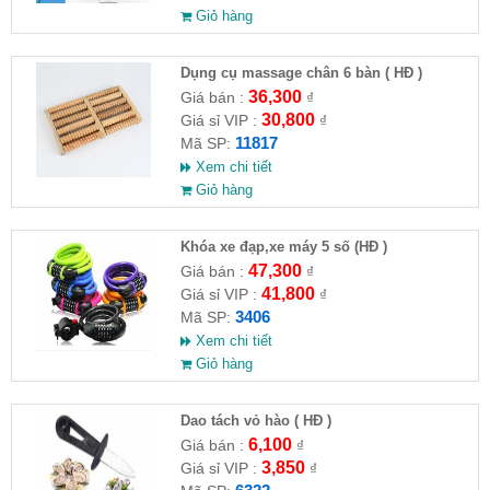
Giỏ hàng
Dụng cụ massage chân 6 bàn ( HĐ )
36,300
Giá bán :
₫
30,800
Giá sỉ VIP :
₫
11817
Mã SP:
Xem chi tiết
Giỏ hàng
Khóa xe đạp,xe máy 5 số (HĐ )
47,300
Giá bán :
₫
41,800
Giá sỉ VIP :
₫
3406
Mã SP:
Xem chi tiết
Giỏ hàng
Dao tách vỏ hào ( HĐ )
6,100
Giá bán :
₫
3,850
Giá sỉ VIP :
₫