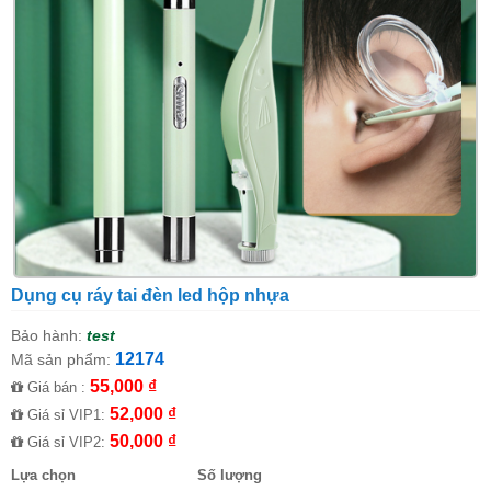
Dụng cụ ráy tai đèn led hộp nhựa
Bảo hành:
test
12174
Mã sản phẩm:
55,000 ₫
Giá bán :
52,000 ₫
Giá sỉ VIP1:
50,000 ₫
Giá sỉ VIP2:
Lựa chọn
Số lượng