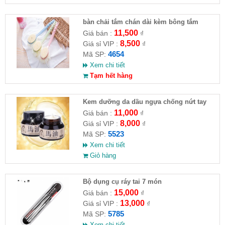
bàn chải tắm chán dài kèm bông tắm
11,500
Giá bán :
₫
8,500
Giá sỉ VIP :
₫
4654
Mã SP:
Xem chi tiết
Tạm hết hàng
Kem dưỡng da dầu ngựa chống nứt tay
chân
11,000
Giá bán :
₫
8,000
Giá sỉ VIP :
₫
5523
Mã SP:
Xem chi tiết
Giỏ hàng
Bộ dụng cụ ráy tai 7 món
15,000
Giá bán :
₫
13,000
Giá sỉ VIP :
₫
5785
Mã SP:
Xem chi tiết