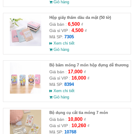
Giỏ hàng
Hộp giấy thấm dầu da mặt (50 tờ)
6,500
Giá bán :
₫
4,500
Giá sỉ VIP :
₫
7305
Mã SP:
Xem chi tiết
Giỏ hàng
Bộ bấm móng 7 món hộp đựng dễ thương
17,000
Giá bán :
₫
16,000
Giá sỉ VIP :
₫
8394
Mã SP:
Xem chi tiết
Giỏ hàng
Bộ dụng cụ cắt tỉa móng 7 món
10,800
Giá bán :
₫
10,260
Giá sỉ VIP :
₫
10768
Mã SP: