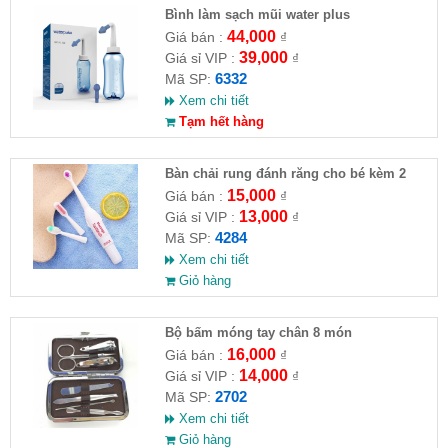
Bình làm sạch mũi water plus
44,000
Giá bán :
₫
39,000
Giá sỉ VIP :
₫
6332
Mã SP:
Xem chi tiết
Tạm hết hàng
Bàn chải rung đánh răng cho bé kèm 2
đầu bàn chải thay thế
15,000
Giá bán :
₫
13,000
Giá sỉ VIP :
₫
4284
Mã SP:
Xem chi tiết
Giỏ hàng
Bộ bấm móng tay chân 8 món
16,000
Giá bán :
₫
14,000
Giá sỉ VIP :
₫
2702
Mã SP:
Xem chi tiết
Giỏ hàng