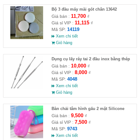
Bộ 3 đầu máy mài gót chân 13642
11,700
Giá bán :
₫
11,115
Giá sỉ VIP :
₫
14119
Mã SP:
Xem chi tiết
Giỏ hàng
Dụng cụ lấy ráy tai 2 đầu inox bằng thép
không gỉ
10,000
Giá bán :
₫
8,000
Giá sỉ VIP :
₫
4048
Mã SP:
Xem chi tiết
Giỏ hàng
Bàn chải tắm hình gấu 2 mặt Silicone
9,500
Giá bán :
₫
7,500
Giá sỉ VIP :
₫
9743
Mã SP:
Xem chi tiết