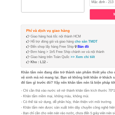
Phí và dịch vụ giao hàng
Giao hàng hoả tốc nội thành HCM
Hỗ trợ đóng gói và giao hàng
cho sàn TMDT
Đến shop lấy hàng Free Ship
Bản đồ
Đơn hàng > 1tr5 Free Ship chành xe và nội thành
Giao hàng trên Toàn Quốc
>> Xem chi tiết
Kho : L12 -
Khăn tắm nén đang dần trở thành sản phẩm thiết yếu cho cá
vệ sinh mà nó mang lại. Bạn sẽ không biết khăn ở khách 
để làm gì trước đó? Vậy nên khăn tắm nén là biện pháp tố
- Chỉ cần thả vào nước sẽ nở thành khăn tắm kích thước 70*
- Khăn tắm mềm mại, không màu, không mùi.
- Có thể tái sử dụng, dễ phân hủy, thân thiện với môi trường.
- Khăn tắm nén được sản xuất trên dây chuyền công nghệ hiện 
-
Bạn chỉ cần cho viên nén vào nước, chưa đến 5 giây viên nén s