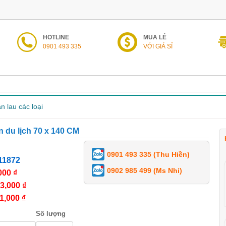
HOTLINE
MUA LẺ
0901 493 335
VỚI GIÁ SỈ
n lau các loại
 du lịch 70 x 140 CM
0901 493 335 (Thu Hiền)
11872
0902 985 499 (Ms Nhi)
000 ₫
3,000 ₫
1,000 ₫
Số lượng