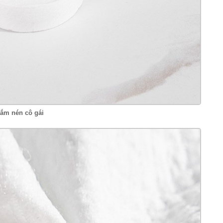
tắm nén cô gái