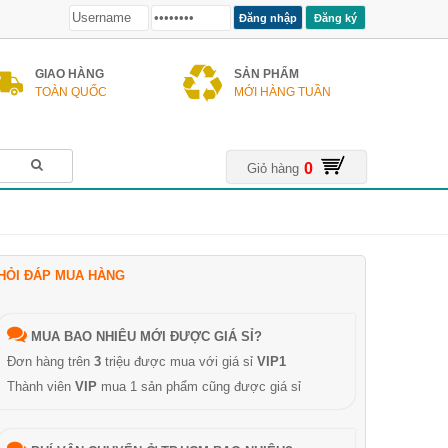
Đăng ký
GIAO HÀNG
SẢN PHẨM
TOÀN QUỐC
MỚI HÀNG TUẦN
0
Giỏ hàng
HỎI ĐÁP MUA HÀNG
MUA BAO NHIÊU MỚI ĐƯỢC GIÁ SỈ?
Đơn hàng trên
3
triệu được mua với giá sỉ
VIP1
Thành viên
VIP
mua 1 sản phẩm cũng được giá sỉ