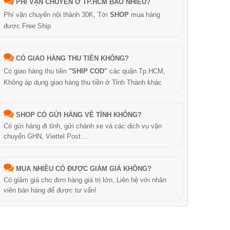
PHÍ VẬN CHUYỂN Ở TP.HCM BAO NHIÊU?
Phí vận chuyển nội thành 30K, Tới
SHOP
mua hàng
được Free Ship
CÓ GIAO HÀNG THU TIỀN KHÔNG?
Có giao hàng thu tiền
"SHIP COD"
các quận Tp.HCM,
Không áp dụng giao hàng thu tiền ở Tỉnh Thành khác
SHOP CÓ GỬI HÀNG VỀ TỈNH KHÔNG?
Có gửi hàng đi tỉnh, gửi chành xe và các dịch vụ vận
chuyển GHN, Viettel Post…
MUA NHIỀU CÓ ĐƯỢC GIẢM GIÁ KHÔNG?
Có giảm giá cho đơn hàng giá trị lớn, Liên hệ với nhân
viên bán hàng để được tư vấn!