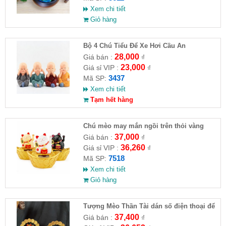
Xem chi tiết
Giỏ hàng
Bộ 4 Chú Tiểu Để Xe Hơi Cầu An
28,000
Giá bán :
₫
23,000
Giá sỉ VIP :
₫
3437
Mã SP:
Xem chi tiết
Tạm hết hàng
Chú mèo may mắn ngồi trên thỏi vàng
37,000
Giá bán :
₫
36,260
Giá sỉ VIP :
₫
7518
Mã SP:
Xem chi tiết
Giỏ hàng
Tượng Mèo Thần Tài dán số điện thoại để
ô tô
37,400
Giá bán :
₫