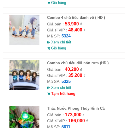
Giỏ hàng
Combo 4 chú tiểu đánh võ ( HĐ )
53,900
Giá bán :
₫
48,400
Giá sỉ VIP :
₫
5324
Mã SP:
Xem chi tiết
Giỏ hàng
Combo chú tiểu đội nón rơm (HĐ )
40,200
Giá bán :
₫
35,200
Giá sỉ VIP :
₫
5325
Mã SP:
Xem chi tiết
Tạm hết hàng
Thác Nước Phong Thủy Hình Cá
173,000
Giá bán :
₫
166,000
Giá sỉ VIP :
₫
5611
Mã SP: