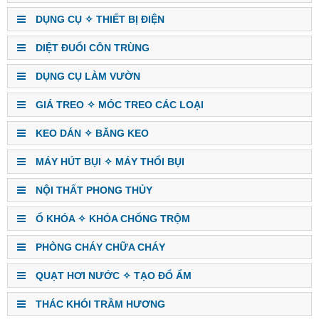
DỤNG CỤ ✧ THIẾT BỊ ĐIỆN
DIỆT ĐUỔI CÔN TRÙNG
DỤNG CỤ LÀM VƯỜN
GIÁ TREO ✧ MÓC TREO CÁC LOẠI
KEO DÁN ✧ BĂNG KEO
MÁY HÚT BỤI ✧ MÁY THỔI BỤI
NỘI THẤT PHONG THỦY
Ổ KHÓA ✧ KHÓA CHỐNG TRỘM
PHÒNG CHÁY CHỮA CHÁY
QUẠT HƠI NƯỚC ✧ TẠO ĐỔ ẨM
THÁC KHÓI TRẦM HƯƠNG