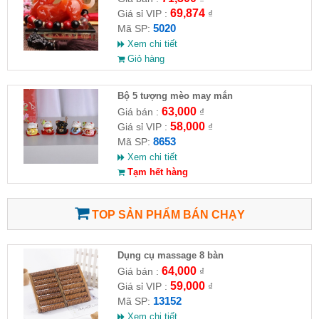
69,874
Giá sỉ VIP :
₫
5020
Mã SP:
Xem chi tiết
Giỏ hàng
Bộ 5 tượng mèo may mắn
63,000
Giá bán :
₫
58,000
Giá sỉ VIP :
₫
8653
Mã SP:
Xem chi tiết
Tạm hết hàng
TOP SẢN PHẨM BÁN CHẠY
Dụng cụ massage 8 bàn
64,000
Giá bán :
₫
59,000
Giá sỉ VIP :
₫
13152
Mã SP:
Xem chi tiết