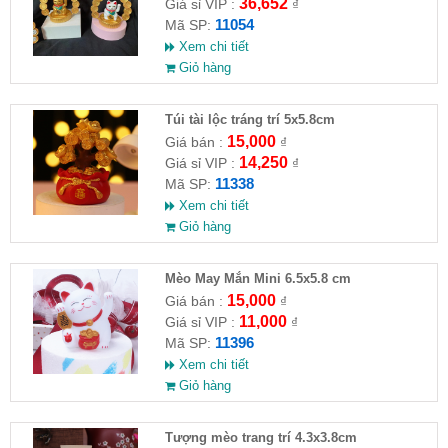
36,652
Giá sỉ VIP :
₫
11054
Mã SP:
Xem chi tiết
Giỏ hàng
Túi tài lộc tráng trí 5x5.8cm
15,000
Giá bán :
₫
14,250
Giá sỉ VIP :
₫
11338
Mã SP:
Xem chi tiết
Giỏ hàng
Mèo May Mắn Mini 6.5x5.8 cm
15,000
Giá bán :
₫
11,000
Giá sỉ VIP :
₫
11396
Mã SP:
Xem chi tiết
Giỏ hàng
Tượng mèo trang trí 4.3x3.8cm