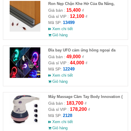
Ron Nẹp Chặn Khe Hở Của Đa Năng,
Chống Côn Trùng( HĐ )
15,400
Giá bán :
₫
12,100
Giá sỉ VIP :
₫
13499
Mã SP:
Xem chi tiết
Giỏ hàng
Đĩa bay UFO cảm ứng hồng ngoại đa
chiều tự động bay về
49,000
Giá bán :
₫
44,000
Giá sỉ VIP :
₫
12249
Mã SP:
Xem chi tiết
Giỏ hàng
Máy Massage Cầm Tay Body Innovation (
HĐ )
183,700
Giá bán :
₫
178,200
Giá sỉ VIP :
₫
2128
Mã SP:
Xem chi tiết
Giỏ hàng