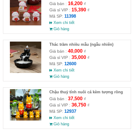
16,200
Giá bán :
₫
15,390
Giá sỉ VIP :
₫
11398
Mã SP:
Xem chi tiết
Giỏ hàng
Thác trầm nhiều mẫu (ngẫu nhiên)
40,000
Giá bán :
₫
35,000
Giá sỉ VIP :
₫
12600
Mã SP:
Xem chi tiết
Giỏ hàng
Chậu thuỷ tính nuôi cá kèm tượng rồng
37,500
Giá bán :
₫
36,750
Giá sỉ VIP :
₫
12937
Mã SP:
Xem chi tiết
Giỏ hàng