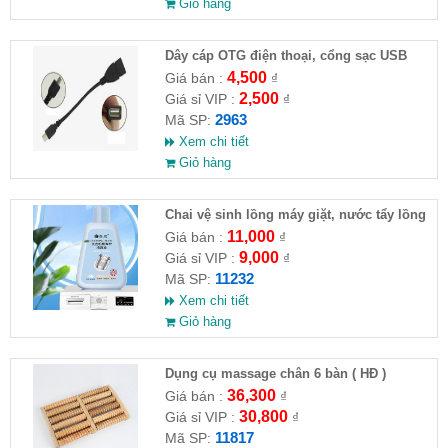
Giỏ hàng
Dây cáp OTG điện thoại, cổng sạc USB
4,500
Giá bán :
₫
2,500
Giá sỉ VIP :
₫
2963
Mã SP:
Xem chi tiết
Giỏ hàng
Chai vệ sinh lồng máy giặt, nước tẩy lồng
máy giặt CLEANING FLUID
11,000
Giá bán :
₫
9,000
Giá sỉ VIP :
₫
11232
Mã SP:
Xem chi tiết
Giỏ hàng
Dụng cụ massage chân 6 bàn ( HĐ )
36,300
Giá bán :
₫
30,800
Giá sỉ VIP :
₫
11817
Mã SP: