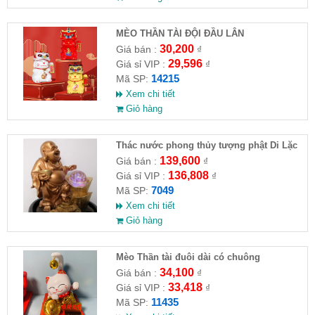
MÈO THẦN TÀI ĐỘI ĐẦU LÂN
30,200
Giá bán :
₫
29,596
Giá sỉ VIP :
₫
14215
Mã SP:
Xem chi tiết
Giỏ hàng
Thác nước phong thủy tượng phật Di Lặc
139,600
Giá bán :
₫
136,808
Giá sỉ VIP :
₫
7049
Mã SP:
Xem chi tiết
Giỏ hàng
Mèo Thần tài đuôi dài có chuông
10x7x6.8cm
34,100
Giá bán :
₫
33,418
Giá sỉ VIP :
₫
11435
Mã SP: