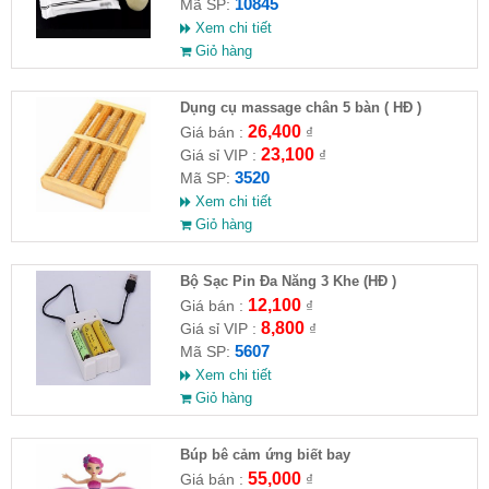
10845
Mã SP:
Xem chi tiết
Giỏ hàng
Dụng cụ massage chân 5 bàn ( HĐ )
26,400
Giá bán :
₫
23,100
Giá sỉ VIP :
₫
3520
Mã SP:
Xem chi tiết
Giỏ hàng
Bộ Sạc Pin Đa Năng 3 Khe (HĐ )
12,100
Giá bán :
₫
8,800
Giá sỉ VIP :
₫
5607
Mã SP:
Xem chi tiết
Giỏ hàng
​Búp bê cảm ứng biết bay
55,000
Giá bán :
₫