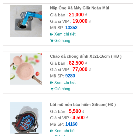
Nắp Ống Xả Máy Giặt Ngăn Mùi
21,000
Giá bán :
₫
19,000
Giá sỉ VIP :
₫
13352
Mã SP:
Xem chi tiết
Giỏ hàng
Chảo đá chống dính XJ21-16cm ( HĐ )
82,500
Giá bán :
₫
77,000
Giá sỉ VIP :
₫
9280
Mã SP:
Xem chi tiết
Giỏ hàng
Lót mũ nón bảo hiểm Silicon( HĐ )
5,500
Giá bán :
₫
4,500
Giá sỉ VIP :
₫
14160
Mã SP:
Xem chi tiết