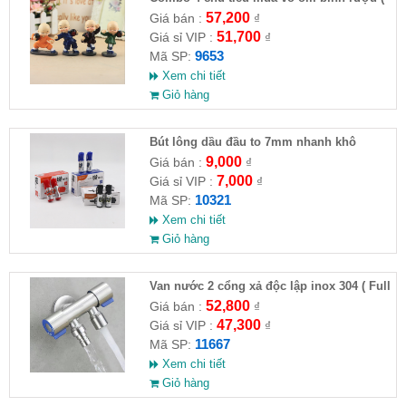
HĐ )
57,200
Giá bán :
₫
51,700
Giá sỉ VIP :
₫
9653
Mã SP:
Xem chi tiết
Giỏ hàng
Bút lông dầu đầu to 7mm nhanh khô
9,000
Giá bán :
₫
7,000
Giá sỉ VIP :
₫
10321
Mã SP:
Xem chi tiết
Giỏ hàng
Van nước 2 cổng xả độc lập inox 304 ( Full
VAT )
52,800
Giá bán :
₫
47,300
Giá sỉ VIP :
₫
11667
Mã SP:
Xem chi tiết
Giỏ hàng