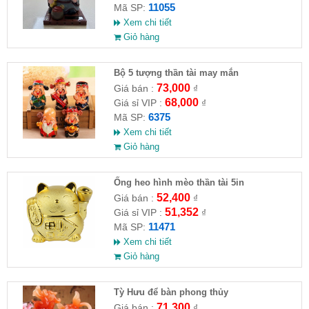
11055
Mã SP:
Xem chi tiết
Giỏ hàng
Bộ 5 tượng thần tài may mắn
73,000
Giá bán :
₫
68,000
Giá sỉ VIP :
₫
6375
Mã SP:
Xem chi tiết
Giỏ hàng
Ống heo hình mèo thần tài 5in
52,400
Giá bán :
₫
51,352
Giá sỉ VIP :
₫
11471
Mã SP:
Xem chi tiết
Giỏ hàng
Tỳ Hưu để bàn phong thủy
71,300
Giá bán :
₫