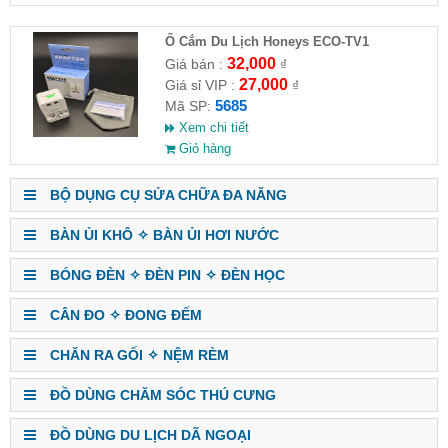
Ổ Cắm Du Lịch Honeys ECO-TV1
32,000
Giá bán :
₫
27,000
Giá sỉ VIP :
₫
5685
Mã SP:
Xem chi tiết
Giỏ hàng
BỘ DỤNG CỤ SỬA CHỮA ĐA NĂNG
BÀN ỦI KHÔ ✧ BÀN ỦI HƠI NƯỚC
BÓNG ĐÈN ✧ ĐÈN PIN ✧ ĐÈN HỌC
CÂN ĐO ✧ ĐONG ĐẾM
CHĂN RA GỐI ✧ NỆM RÈM
ĐỒ DÙNG CHĂM SÓC THÚ CƯNG
ĐỒ DÙNG DU LỊCH DÃ NGOẠI