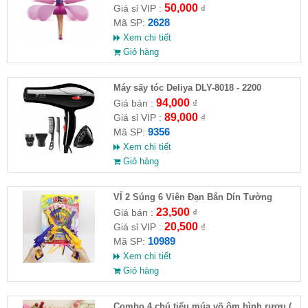
50,000
Giá sỉ VIP :
₫
2628
Mã SP:
Xem chi tiết
Giỏ hàng
Máy sấy tóc Deliya DLY-8018 - 2200
94,000
Giá bán :
₫
89,000
Giá sỉ VIP :
₫
9356
Mã SP:
Xem chi tiết
Giỏ hàng
VỈ 2 Súng 6 Viên Đạn Bắn Dín Tường
23,500
Giá bán :
₫
20,500
Giá sỉ VIP :
₫
10989
Mã SP:
Xem chi tiết
Giỏ hàng
Combo 4 chú tiểu múa võ ôm bình rượu (