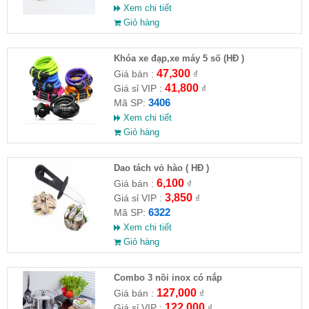
Xem chi tiết
Giỏ hàng
Khóa xe đạp,xe máy 5 số (HĐ )
47,300
Giá bán :
₫
41,800
Giá sỉ VIP :
₫
3406
Mã SP:
Xem chi tiết
Giỏ hàng
Dao tách vỏ hào ( HĐ )
6,100
Giá bán :
₫
3,850
Giá sỉ VIP :
₫
6322
Mã SP:
Xem chi tiết
Giỏ hàng
Combo 3 nồi inox có nắp
127,000
Giá bán :
₫
122,000
Giá sỉ VIP :
₫