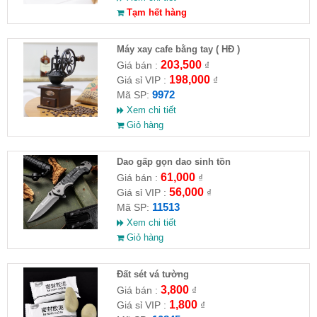
Tạm hết hàng
Máy xay cafe bằng tay ( HĐ )
203,500
Giá bán :
₫
198,000
Giá sỉ VIP :
₫
9972
Mã SP:
Xem chi tiết
Giỏ hàng
Dao gấp gọn dao sinh tồn
61,000
Giá bán :
₫
56,000
Giá sỉ VIP :
₫
11513
Mã SP:
Xem chi tiết
Giỏ hàng
Đất sét vá tường
3,800
Giá bán :
₫
1,800
Giá sỉ VIP :
₫