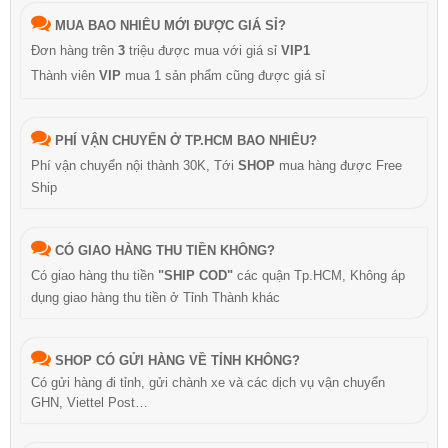
MUA BAO NHIÊU MỚI ĐƯỢC GIÁ SỈ?
Đơn hàng trên
3
triệu được mua với giá sỉ
VIP1
Thành viên
VIP
mua 1 sản phẩm cũng được giá sỉ
PHÍ VẬN CHUYỂN Ở TP.HCM BAO NHIÊU?
Phí vận chuyển nội thành 30K, Tới
SHOP
mua hàng được Free
Ship
CÓ GIAO HÀNG THU TIỀN KHÔNG?
Có giao hàng thu tiền
"SHIP COD"
các quận Tp.HCM, Không áp
dụng giao hàng thu tiền ở Tỉnh Thành khác
SHOP CÓ GỬI HÀNG VỀ TỈNH KHÔNG?
Có gửi hàng đi tỉnh, gửi chành xe và các dịch vụ vận chuyển
GHN, Viettel Post…