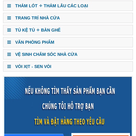
THẢM LÓT ✧ THẢM LÂU CÁC LOẠI
TRANG TRÍ NHÀ CỬA
TỦ KỆ TỦ ✧ BÀN GHẾ
VĂN PHÒNG PHẨM
VỆ SINH CHĂM SÓC NHÀ CỬA
VÒI XỊT - SEN VÒI