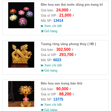
Đèn hoa sen thả nước dùng pin trang trí
hồ
24,000
Giá bán :
₫
21,000
Giá sỉ VIP :
₫
13414
Mã SP:
Xem chi tiết
Giỏ hàng
Tượng rồng vàng phong thủy ( HĐ )
302,500
Giá bán :
₫
293,700
Giá sỉ VIP :
₫
6023
Mã SP:
Xem chi tiết
Giỏ hàng
Đèn hoa sen trưng bàn thờ
90,000
Giá bán :
₫
88,200
Giá sỉ VIP :
₫
13775
Mã SP:
Xem chi tiết
Giỏ hàng