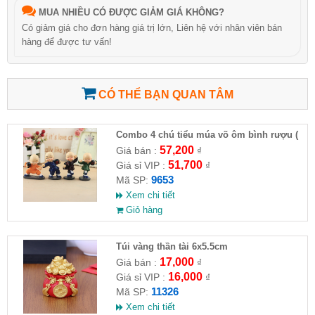
MUA NHIỀU CÓ ĐƯỢC GIẢM GIÁ KHÔNG?
Có giảm giá cho đơn hàng giá trị lớn, Liên hệ với nhân viên bán
hàng để được tư vấn!
CÓ THỂ BẠN QUAN TÂM
Combo 4 chú tiểu múa võ ôm bình rượu (
HĐ )
57,200
Giá bán :
₫
51,700
Giá sỉ VIP :
₫
9653
Mã SP:
Xem chi tiết
Giỏ hàng
Túi vàng thần tài 6x5.5cm
17,000
Giá bán :
₫
16,000
Giá sỉ VIP :
₫
11326
Mã SP:
Xem chi tiết