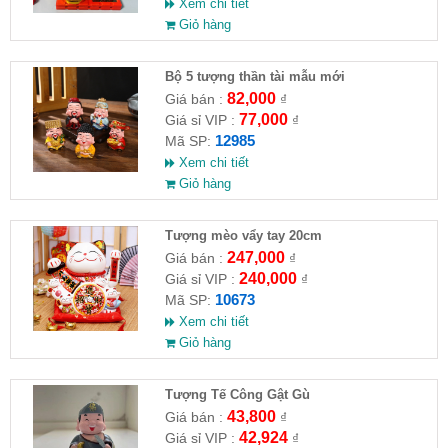
Xem chi tiết
Giỏ hàng
Bộ 5 tượng thần tài mẫu mới
82,000
Giá bán :
₫
77,000
Giá sỉ VIP :
₫
12985
Mã SP:
Xem chi tiết
Giỏ hàng
Tượng mèo vẩy tay 20cm
247,000
Giá bán :
₫
240,000
Giá sỉ VIP :
₫
10673
Mã SP:
Xem chi tiết
Giỏ hàng
Tượng Tế Công Gật Gù
43,800
Giá bán :
₫
42,924
Giá sỉ VIP :
₫