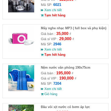
6021
Mã SP:
Xem chi tiết
Tạm hết hàng
Máy nghe nhạc MP3 ( full box và phụ kiện)
35,000
Giá bán :
₫
29,000
Giá sỉ VIP :
₫
2946
Mã SP:
Xem chi tiết
Tạm hết hàng
Nệm nước văn phòng 190x75cm
195,000
Giá bán :
₫
190,000
Giá sỉ VIP :
₫
7204
Mã SP:
Xem chi tiết
Giỏ hàng
Đầu vòi xịt nước có bơm áp lực