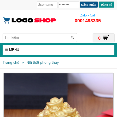
Đăng ký
Zalo - Call
0901493335
0
MENU
Trang chủ
Nội thất phong thủy