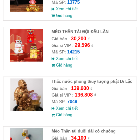
13775
Mã SP:
Xem chi tiết
Giỏ hàng
MÈO THẦN TÀI ĐỘI ĐẦU LÂN
30,200
Giá bán :
₫
29,596
Giá sỉ VIP :
₫
14215
Mã SP:
Xem chi tiết
Giỏ hàng
Thác nước phong thủy tượng phật Di Lặc
139,600
Giá bán :
₫
136,808
Giá sỉ VIP :
₫
7049
Mã SP:
Xem chi tiết
Giỏ hàng
Mèo Thần tài đuôi dài có chuông
10x7x6.8cm
34,100
Giá bán :
₫