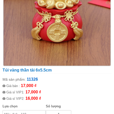
Túi vàng thần tài 6x5.5cm
11326
Mã sản phẩm:
17,000 ₫
Giá bán :
17,000 ₫
Giá sỉ VIP1:
16,000 ₫
Giá sỉ VIP2:
Lựa chọn
Số lượng