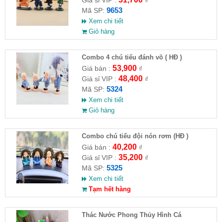
9653
Mã SP:
Xem chi tiết
Giỏ hàng
Combo 4 chú tiểu đánh võ ( HĐ )
53,900
Giá bán :
₫
48,400
Giá sỉ VIP :
₫
5324
Mã SP:
Xem chi tiết
Giỏ hàng
Combo chú tiểu đội nón rơm (HĐ )
40,200
Giá bán :
₫
35,200
Giá sỉ VIP :
₫
5325
Mã SP:
Xem chi tiết
Tạm hết hàng
Thác Nước Phong Thủy Hình Cá