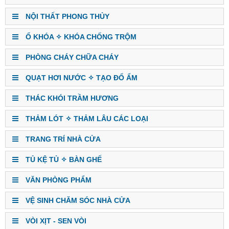
NỘI THẤT PHONG THỦY
Ổ KHÓA ✧ KHÓA CHỐNG TRỘM
PHÒNG CHÁY CHỮA CHÁY
QUẠT HƠI NƯỚC ✧ TẠO ĐỔ ẨM
THÁC KHÓI TRẦM HƯƠNG
THẢM LÓT ✧ THẢM LÂU CÁC LOẠI
TRANG TRÍ NHÀ CỬA
TỦ KỆ TỦ ✧ BÀN GHẾ
VĂN PHÒNG PHẨM
VỆ SINH CHĂM SÓC NHÀ CỬA
VÒI XỊT - SEN VÒI