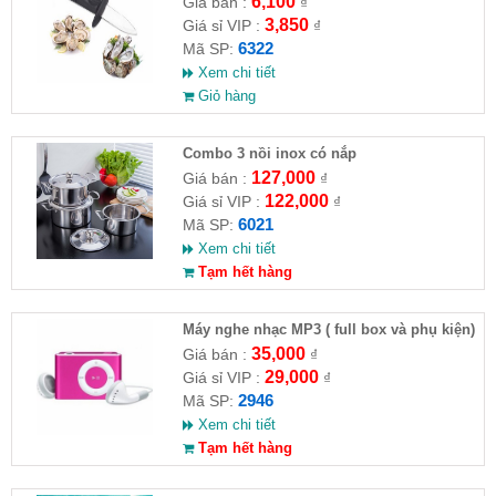
6,100
Giá bán :
₫
3,850
Giá sỉ VIP :
₫
6322
Mã SP:
Xem chi tiết
Giỏ hàng
Combo 3 nồi inox có nắp
127,000
Giá bán :
₫
122,000
Giá sỉ VIP :
₫
6021
Mã SP:
Xem chi tiết
Tạm hết hàng
Máy nghe nhạc MP3 ( full box và phụ kiện)
35,000
Giá bán :
₫
29,000
Giá sỉ VIP :
₫
2946
Mã SP:
Xem chi tiết
Tạm hết hàng