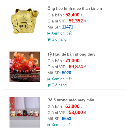
Ống heo hình mèo thần tài 5in
52,400
Giá bán :
₫
51,352
Giá sỉ VIP :
₫
11471
Mã SP:
Xem chi tiết
Giỏ hàng
Tỳ Hưu để bàn phong thủy
71,300
Giá bán :
₫
69,874
Giá sỉ VIP :
₫
5020
Mã SP:
Xem chi tiết
Giỏ hàng
Bộ 5 tượng mèo may mắn
63,000
Giá bán :
₫
58,000
Giá sỉ VIP :
₫
8653
Mã SP:
Xem chi tiết