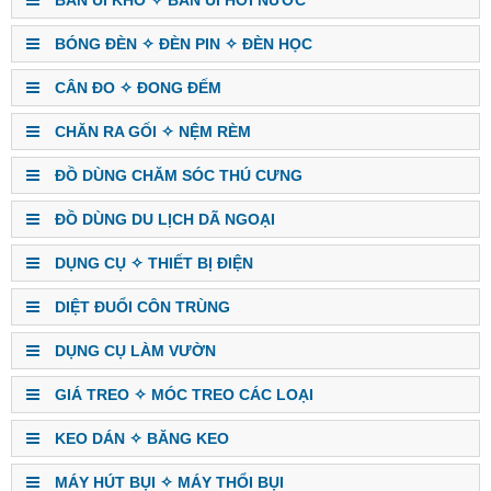
BÓNG ĐÈN ✧ ĐÈN PIN ✧ ĐÈN HỌC
CÂN ĐO ✧ ĐONG ĐẾM
CHĂN RA GỐI ✧ NỆM RÈM
ĐỒ DÙNG CHĂM SÓC THÚ CƯNG
ĐỒ DÙNG DU LỊCH DÃ NGOẠI
DỤNG CỤ ✧ THIẾT BỊ ĐIỆN
DIỆT ĐUỔI CÔN TRÙNG
DỤNG CỤ LÀM VƯỜN
GIÁ TREO ✧ MÓC TREO CÁC LOẠI
KEO DÁN ✧ BĂNG KEO
MÁY HÚT BỤI ✧ MÁY THỔI BỤI