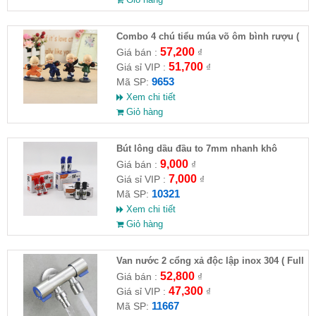
Combo 4 chú tiểu múa võ ôm bình rượu (
HĐ )
57,200
Giá bán :
₫
51,700
Giá sỉ VIP :
₫
9653
Mã SP:
Xem chi tiết
Giỏ hàng
Bút lông dầu đầu to 7mm nhanh khô
9,000
Giá bán :
₫
7,000
Giá sỉ VIP :
₫
10321
Mã SP:
Xem chi tiết
Giỏ hàng
Van nước 2 cổng xả độc lập inox 304 ( Full
VAT )
52,800
Giá bán :
₫
47,300
Giá sỉ VIP :
₫
11667
Mã SP: