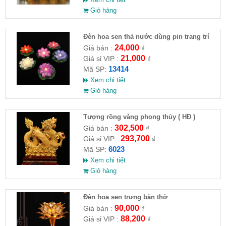
Giỏ hàng
Đèn hoa sen thả nước dùng pin trang trí
hồ
24,000
Giá bán :
₫
21,000
Giá sỉ VIP :
₫
13414
Mã SP:
Xem chi tiết
Giỏ hàng
Tượng rồng vàng phong thủy ( HĐ )
302,500
Giá bán :
₫
293,700
Giá sỉ VIP :
₫
6023
Mã SP:
Xem chi tiết
Giỏ hàng
Đèn hoa sen trưng bàn thờ
90,000
Giá bán :
₫
88,200
Giá sỉ VIP :
₫