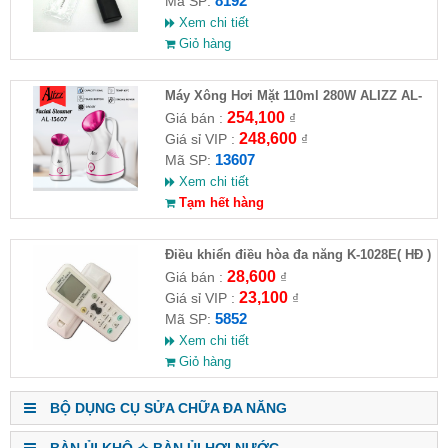
8192
Mã SP:
Xem chi tiết
Giỏ hàng
Máy Xông Hơi Mặt 110ml 280W ALIZZ AL-
13607( HĐ )
254,100
Giá bán :
₫
248,600
Giá sỉ VIP :
₫
13607
Mã SP:
Xem chi tiết
Tạm hết hàng
Điều khiển điều hòa đa năng K-1028E( HĐ )
28,600
Giá bán :
₫
23,100
Giá sỉ VIP :
₫
5852
Mã SP:
Xem chi tiết
Giỏ hàng
BỘ DỤNG CỤ SỬA CHỮA ĐA NĂNG
BÀN ỦI KHÔ ✧ BÀN ỦI HƠI NƯỚC