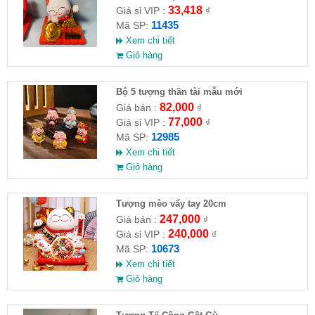
33,418
Giá sỉ VIP :
₫
11435
Mã SP:
Xem chi tiết
Giỏ hàng
Bộ 5 tượng thần tài mẫu mới
82,000
Giá bán :
₫
77,000
Giá sỉ VIP :
₫
12985
Mã SP:
Xem chi tiết
Giỏ hàng
Tượng mèo vẩy tay 20cm
247,000
Giá bán :
₫
240,000
Giá sỉ VIP :
₫
10673
Mã SP:
Xem chi tiết
Giỏ hàng