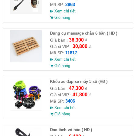
2963
Mã SP:
Xem chi tiết
Giỏ hàng
Dụng cụ massage chân 6 bàn ( HĐ )
36,300
Giá bán :
₫
30,800
Giá sỉ VIP :
₫
11817
Mã SP:
Xem chi tiết
Giỏ hàng
Khóa xe đạp,xe máy 5 số (HĐ )
47,300
Giá bán :
₫
41,800
Giá sỉ VIP :
₫
3406
Mã SP:
Xem chi tiết
Giỏ hàng
Dao tách vỏ hào ( HĐ )