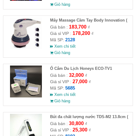
Giỏ hàng
Máy Massage Cầm Tay Body Innovation (
HĐ )
183,700
Giá bán :
₫
178,200
Giá sỉ VIP :
₫
2128
Mã SP:
Xem chi tiết
Giỏ hàng
Ổ Cắm Du Lịch Honeys ECO-TV1
32,000
Giá bán :
₫
27,000
Giá sỉ VIP :
₫
5685
Mã SP:
Xem chi tiết
Giỏ hàng
Bút đa chất lượng nước TDS-M2 13.8cm (
HĐ )
30,800
Giá bán :
₫
25,300
Giá sỉ VIP :
₫