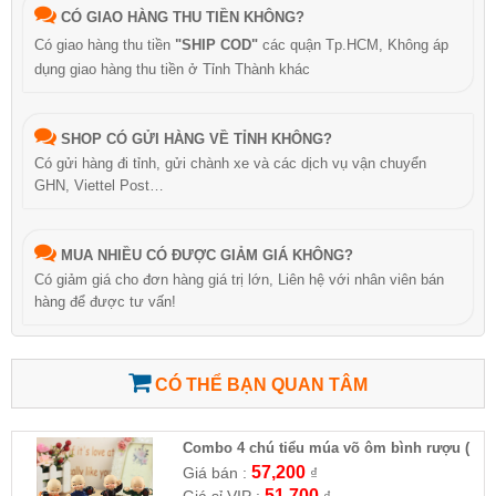
CÓ GIAO HÀNG THU TIỀN KHÔNG?
Có giao hàng thu tiền
"SHIP COD"
các quận Tp.HCM, Không áp
dụng giao hàng thu tiền ở Tỉnh Thành khác
SHOP CÓ GỬI HÀNG VỀ TỈNH KHÔNG?
Có gửi hàng đi tỉnh, gửi chành xe và các dịch vụ vận chuyển
GHN, Viettel Post…
MUA NHIỀU CÓ ĐƯỢC GIẢM GIÁ KHÔNG?
Có giảm giá cho đơn hàng giá trị lớn, Liên hệ với nhân viên bán
hàng để được tư vấn!
CÓ THỂ BẠN QUAN TÂM
Combo 4 chú tiểu múa võ ôm bình rượu (
HĐ )
57,200
Giá bán :
₫
51,700
Giá sỉ VIP :
₫