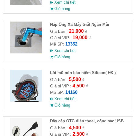
Xem chi tiết
Giỏ hàng
Nắp Ống Xả Máy Giặt Ngăn Mùi
21,000
Giá bán :
₫
19,000
Giá sỉ VIP :
₫
13352
Mã SP:
Xem chi tiết
Giỏ hàng
Lót mũ nón bảo hiểm Silicon( HĐ )
5,500
Giá bán :
₫
4,500
Giá sỉ VIP :
₫
14160
Mã SP:
Xem chi tiết
Giỏ hàng
Dây cáp OTG điện thoại, cổng sạc USB
4,500
Giá bán :
₫
2,500
Giá sỉ VIP :
₫