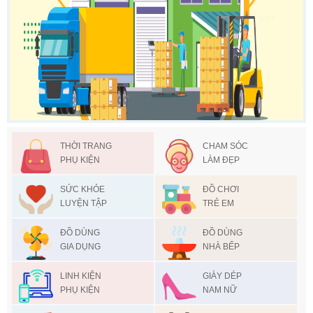
THỜI TRANG
CHAM SÓC
PHỤ KIỆN
LÀM ĐẸP
SỨC KHỎE
ĐỒ CHƠI
LUYỆN TẬP
TRẺ EM
ĐỒ DÙNG
ĐỒ DÙNG
GIA DỤNG
NHÀ BẾP
LINH KIỆN
GIÀY DÉP
PHỤ KIỆN
NAM NỮ