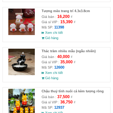
Tượng mèo trang trí 4.3x3.8cm
16,200
Giá bán :
₫
15,390
Giá sỉ VIP :
₫
11398
Mã SP:
Xem chi tiết
Giỏ hàng
Thác trầm nhiều mẫu (ngẫu nhiên)
40,000
Giá bán :
₫
35,000
Giá sỉ VIP :
₫
12600
Mã SP:
Xem chi tiết
Giỏ hàng
Chậu thuỷ tính nuôi cá kèm tượng rồng
37,500
Giá bán :
₫
36,750
Giá sỉ VIP :
₫
12937
Mã SP:
Xem chi tiết