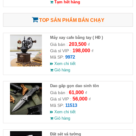
Tạm hết hàng
TOP SẢN PHẨM BÁN CHẠY
Máy xay cafe bằng tay ( HĐ )
203,500
Giá bán :
₫
198,000
Giá sỉ VIP :
₫
9972
Mã SP:
Xem chi tiết
Giỏ hàng
Dao gấp gọn dao sinh tồn
61,000
Giá bán :
₫
56,000
Giá sỉ VIP :
₫
11513
Mã SP:
Xem chi tiết
Giỏ hàng
Đất sét vá tường