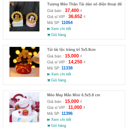
Tượng Mèo Thần Tài dán số điện thoại để
ô tô
37,400
Giá bán :
₫
36,652
Giá sỉ VIP :
₫
11054
Mã SP:
Xem chi tiết
Giỏ hàng
Túi tài lộc tráng trí 5x5.8cm
15,000
Giá bán :
₫
14,250
Giá sỉ VIP :
₫
11338
Mã SP:
Xem chi tiết
Giỏ hàng
Mèo May Mắn Mini 6.5x5.8 cm
15,000
Giá bán :
₫
11,000
Giá sỉ VIP :
₫
11396
Mã SP:
Xem chi tiết
Giỏ hàng