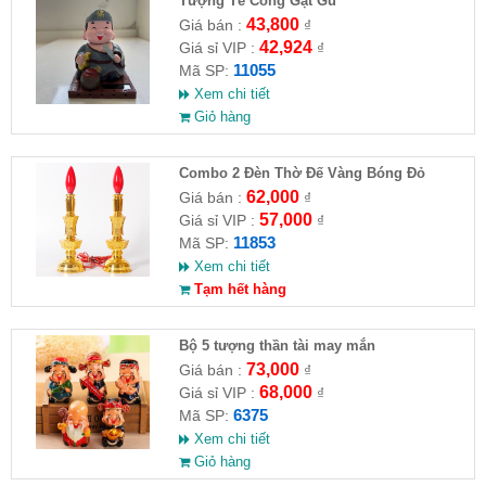
Tượng Tế Công Gật Gù
43,800
Giá bán :
₫
42,924
Giá sỉ VIP :
₫
11055
Mã SP:
Xem chi tiết
Giỏ hàng
Combo 2 Đèn Thờ Đế Vàng Bóng Đỏ
62,000
Giá bán :
₫
57,000
Giá sỉ VIP :
₫
11853
Mã SP:
Xem chi tiết
Tạm hết hàng
Bộ 5 tượng thần tài may mắn
73,000
Giá bán :
₫
68,000
Giá sỉ VIP :
₫
6375
Mã SP:
Xem chi tiết
Giỏ hàng