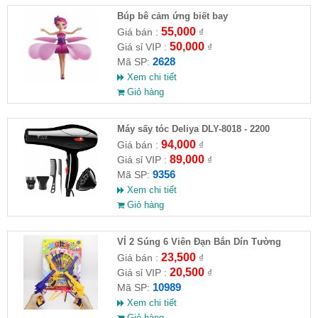
​Búp bê cảm ứng biết bay
55,000
Giá bán :
₫
50,000
Giá sỉ VIP :
₫
2628
Mã SP:
Xem chi tiết
Giỏ hàng
Máy sấy tóc Deliya DLY-8018 - 2200
94,000
Giá bán :
₫
89,000
Giá sỉ VIP :
₫
9356
Mã SP:
Xem chi tiết
Giỏ hàng
VỈ 2 Súng 6 Viên Đạn Bắn Dín Tường
23,500
Giá bán :
₫
20,500
Giá sỉ VIP :
₫
10989
Mã SP:
Xem chi tiết
Giỏ hàng