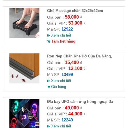
Ghế Massage chân 32x25x12cm
58,000
Giá bán :
₫
53,000
Giá sỉ VIP :
₫
12922
Mã SP:
Xem chi tiết
Tạm hết hàng
Ron Nẹp Chặn Khe Hở Của Đa Năng,
Chống Côn Trùng( HĐ )
15,400
Giá bán :
₫
12,100
Giá sỉ VIP :
₫
13499
Mã SP:
Xem chi tiết
Giỏ hàng
Đĩa bay UFO cảm ứng hồng ngoại đa
chiều tự động bay về
49,000
Giá bán :
₫
44,000
Giá sỉ VIP :
₫
12249
Mã SP:
Xem chi tiết