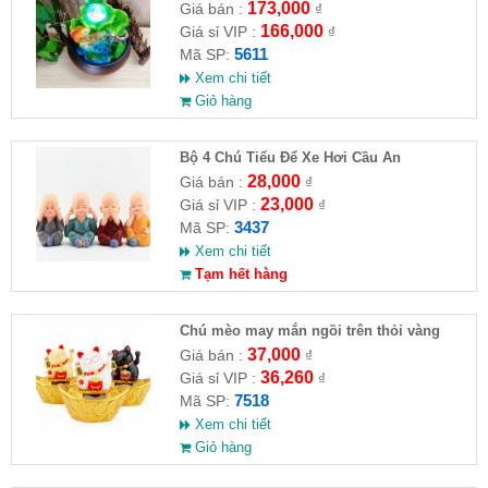
173,000
Giá bán :
₫
166,000
Giá sỉ VIP :
₫
5611
Mã SP:
Xem chi tiết
Giỏ hàng
Bộ 4 Chú Tiểu Để Xe Hơi Cầu An
28,000
Giá bán :
₫
23,000
Giá sỉ VIP :
₫
3437
Mã SP:
Xem chi tiết
Tạm hết hàng
Chú mèo may mắn ngồi trên thỏi vàng
37,000
Giá bán :
₫
36,260
Giá sỉ VIP :
₫
7518
Mã SP:
Xem chi tiết
Giỏ hàng