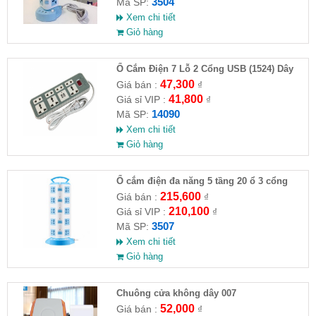
3504
Mã SP:
Xem chi tiết
Giỏ hàng
Ổ Cắm Điện 7 Lỗ 2 Cổng USB (1524) Dây
1.5M ( HĐ )
47,300
Giá bán :
₫
41,800
Giá sỉ VIP :
₫
14090
Mã SP:
Xem chi tiết
Giỏ hàng
Ổ cắm điện đa năng 5 tầng 20 ổ 3 cổng
USB ( Full VAT )
215,600
Giá bán :
₫
210,100
Giá sỉ VIP :
₫
3507
Mã SP:
Xem chi tiết
Giỏ hàng
Chuông cửa không dây 007
52,000
Giá bán :
₫