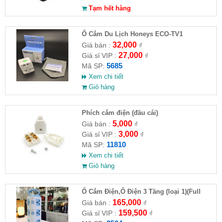
Tạm hết hàng
Ổ Cắm Du Lịch Honeys ECO-TV1
32,000
Giá bán :
₫
27,000
Giá sỉ VIP :
₫
5685
Mã SP:
Xem chi tiết
Giỏ hàng
Phích cắm điện (đầu cái)
5,000
Giá bán :
₫
3,000
Giá sỉ VIP :
₫
11810
Mã SP:
Xem chi tiết
Giỏ hàng
Ổ Cắm Điện,Ổ Điện 3 Tầng (loại 1)(Full
VAT )
165,000
Giá bán :
₫
159,500
Giá sỉ VIP :
₫