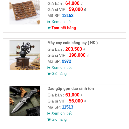
64,000
Giá bán :
₫
59,000
Giá sỉ VIP :
₫
13152
Mã SP:
Xem chi tiết
Tạm hết hàng
Máy xay cafe bằng tay ( HĐ )
203,500
Giá bán :
₫
198,000
Giá sỉ VIP :
₫
9972
Mã SP:
Xem chi tiết
Giỏ hàng
Dao gấp gọn dao sinh tồn
61,000
Giá bán :
₫
56,000
Giá sỉ VIP :
₫
11513
Mã SP:
Xem chi tiết
Giỏ hàng