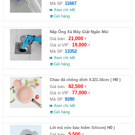
11667
Mã SP:
Xem chi tiết
Giỏ hàng
Nắp Ống Xả Máy Giặt Ngăn Mùi
21,000
Giá bán :
₫
19,000
Giá sỉ VIP :
₫
13352
Mã SP:
Xem chi tiết
Giỏ hàng
Chảo đá chống dính XJ21-16cm ( HĐ )
82,500
Giá bán :
₫
77,000
Giá sỉ VIP :
₫
9280
Mã SP:
Xem chi tiết
Giỏ hàng
Lót mũ nón bảo hiểm Silicon( HĐ )
5,500
Giá bán :
₫