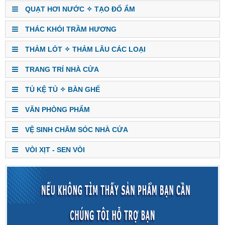
QUẠT HƠI NƯỚC ✧ TẠO ĐỔ ẨM
THÁC KHÓI TRẦM HƯƠNG
THẢM LÓT ✧ THẢM LÂU CÁC LOẠI
TRANG TRÍ NHÀ CỬA
TỦ KỆ TỦ ✧ BÀN GHẾ
VĂN PHÒNG PHẨM
VỆ SINH CHĂM SÓC NHÀ CỬA
VÒI XỊT - SEN VÒI