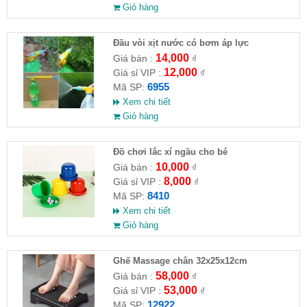
Giỏ hàng
Đầu vòi xịt nước có bơm áp lực
14,000
Giá bán :
₫
12,000
Giá sỉ VIP :
₫
6955
Mã SP:
Xem chi tiết
Giỏ hàng
Đồ chơi lắc xí ngầu cho bé
10,000
Giá bán :
₫
8,000
Giá sỉ VIP :
₫
8410
Mã SP:
Xem chi tiết
Giỏ hàng
Ghế Massage chân 32x25x12cm
58,000
Giá bán :
₫
53,000
Giá sỉ VIP :
₫
12922
Mã SP: