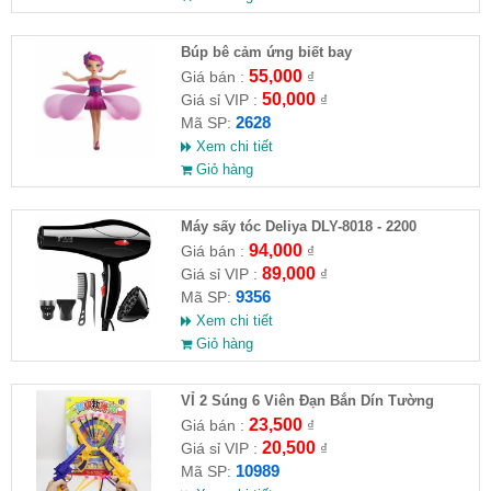
​Búp bê cảm ứng biết bay
55,000
Giá bán :
₫
50,000
Giá sỉ VIP :
₫
2628
Mã SP:
Xem chi tiết
Giỏ hàng
Máy sấy tóc Deliya DLY-8018 - 2200
94,000
Giá bán :
₫
89,000
Giá sỉ VIP :
₫
9356
Mã SP:
Xem chi tiết
Giỏ hàng
VỈ 2 Súng 6 Viên Đạn Bắn Dín Tường
23,500
Giá bán :
₫
20,500
Giá sỉ VIP :
₫
10989
Mã SP: