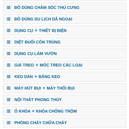
ĐỒ DÙNG CHĂM SÓC THÚ CƯNG
ĐỒ DÙNG DU LỊCH DÃ NGOẠI
DỤNG CỤ ✧ THIẾT BỊ ĐIỆN
DIỆT ĐUỔI CÔN TRÙNG
DỤNG CỤ LÀM VƯỜN
GIÁ TREO ✧ MÓC TREO CÁC LOẠI
KEO DÁN ✧ BĂNG KEO
MÁY HÚT BỤI ✧ MÁY THỔI BỤI
NỘI THẤT PHONG THỦY
Ổ KHÓA ✧ KHÓA CHỐNG TRỘM
PHÒNG CHÁY CHỮA CHÁY