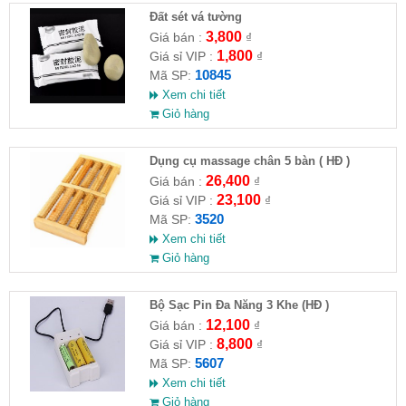
Đất sét vá tường
3,800
Giá bán :
₫
1,800
Giá sỉ VIP :
₫
10845
Mã SP:
Xem chi tiết
Giỏ hàng
Dụng cụ massage chân 5 bàn ( HĐ )
26,400
Giá bán :
₫
23,100
Giá sỉ VIP :
₫
3520
Mã SP:
Xem chi tiết
Giỏ hàng
Bộ Sạc Pin Đa Năng 3 Khe (HĐ )
12,100
Giá bán :
₫
8,800
Giá sỉ VIP :
₫
5607
Mã SP:
Xem chi tiết
Giỏ hàng