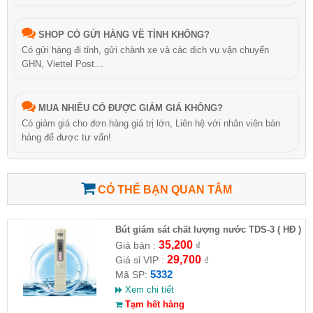
SHOP CÓ GỬI HÀNG VỀ TỈNH KHÔNG?
Có gửi hàng đi tỉnh, gửi chành xe và các dịch vụ vận chuyển
GHN, Viettel Post…
MUA NHIỀU CÓ ĐƯỢC GIẢM GIÁ KHÔNG?
Có giảm giá cho đơn hàng giá trị lớn, Liên hệ với nhân viên bán
hàng để được tư vấn!
CÓ THỂ BẠN QUAN TÂM
Bút giám sát chất lượng nước TDS-3 ( HĐ )
35,200
Giá bán :
₫
29,700
Giá sỉ VIP :
₫
5332
Mã SP:
Xem chi tiết
Tạm hết hàng