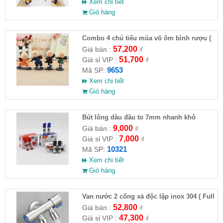
Xem chi tiết
Giỏ hàng
Combo 4 chú tiểu múa võ ôm bình rượu (
HĐ )
57,200
Giá bán :
₫
51,700
Giá sỉ VIP :
₫
9653
Mã SP:
Xem chi tiết
Giỏ hàng
Bút lông dầu đầu to 7mm nhanh khô
9,000
Giá bán :
₫
7,000
Giá sỉ VIP :
₫
10321
Mã SP:
Xem chi tiết
Giỏ hàng
Van nước 2 cổng xả độc lập inox 304 ( Full
VAT )
52,800
Giá bán :
₫
47,300
Giá sỉ VIP :
₫