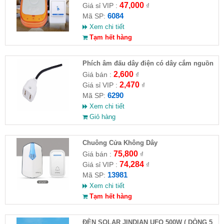
47,000
Giá sỉ VIP :
₫
6084
Mã SP:
Xem chi tiết
Tạm hết hàng
Phích âm đấu dây điện có dây cắm nguồn
camera
2,600
Giá bán :
₫
2,470
Giá sỉ VIP :
₫
6290
Mã SP:
Xem chi tiết
Giỏ hàng
Chuông Cửa Không Dây
75,800
Giá bán :
₫
74,284
Giá sỉ VIP :
₫
13981
Mã SP:
Xem chi tiết
Tạm hết hàng
ĐÈN SOLAR JINDIAN UFO 500W ( DÒNG 5