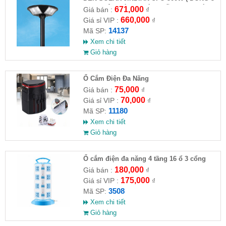
PIN ) SIÊU SÁNG CHÍNH HÃNG-- KO KÈM
671,000
Giá bán :
₫
CHÂN ĐẾ
660,000
Giá sỉ VIP :
₫
14137
Mã SP:
Xem chi tiết
Giỏ hàng
Ổ Cắm Điện Đa Năng
75,000
Giá bán :
₫
70,000
Giá sỉ VIP :
₫
11180
Mã SP:
Xem chi tiết
Giỏ hàng
Ổ cắm điện đa năng 4 tầng 16 ổ 3 cổng
USB
180,000
Giá bán :
₫
175,000
Giá sỉ VIP :
₫
3508
Mã SP:
Xem chi tiết
Giỏ hàng