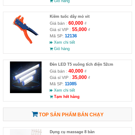
Giỏ hàng
Kiềm tuốc dây mỏ vit
60,000
Giá bán :
₫
55,000
Giá sỉ VIP :
₫
12136
Mã SP:
Xem chi tiết
Giỏ hàng
Đèn LED T5 vuông tích điện 52cm
40,000
Giá bán :
₫
35,000
Giá sỉ VIP :
₫
11085
Mã SP:
Xem chi tiết
Tạm hết hàng
TOP SẢN PHẨM BÁN CHẠY
Dụng cụ massage 8 bàn