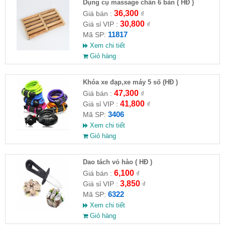
Dụng cụ massage chân 6 bàn ( HĐ )
36,300
Giá bán :
₫
30,800
Giá sỉ VIP :
₫
11817
Mã SP:
Xem chi tiết
Giỏ hàng
Khóa xe đạp,xe máy 5 số (HĐ )
47,300
Giá bán :
₫
41,800
Giá sỉ VIP :
₫
3406
Mã SP:
Xem chi tiết
Giỏ hàng
Dao tách vỏ hào ( HĐ )
6,100
Giá bán :
₫
3,850
Giá sỉ VIP :
₫
6322
Mã SP:
Xem chi tiết
Giỏ hàng