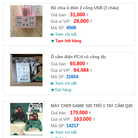
Bộ chia ổ điện 2 cổng USB (3 chấu)
31,000
Giá bán :
₫
28,000
Giá sỉ VIP :
₫
4506
Mã SP:
Xem chi tiết
Tạm hết hàng
Ổ cắm điện PC-6 có công tắc
65,800
Giá bán :
₫
64,484
Giá sỉ VIP :
₫
11654
Mã SP:
Xem chi tiết
Giỏ hàng
MÁY CHƠI GAME 520 TRÒ 1 TAY CẦM Q20
170,000
Giá bán :
₫
163,000
Giá sỉ VIP :
₫
14217
Mã SP:
Xem chi tiết