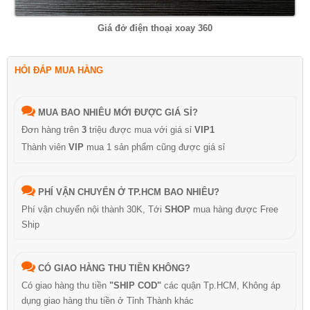
Giá đở điện thoại xoay 360
HỎI ĐÁP MUA HÀNG
MUA BAO NHIÊU MỚI ĐƯỢC GIÁ SỈ?
Đơn hàng trên
3
triệu được mua với giá sỉ
VIP1
Thành viên
VIP
mua 1 sản phẩm cũng được giá sỉ
PHÍ VẬN CHUYỂN Ở TP.HCM BAO NHIÊU?
Phí vận chuyển nội thành 30K, Tới
SHOP
mua hàng được Free
Ship
CÓ GIAO HÀNG THU TIỀN KHÔNG?
Có giao hàng thu tiền
"SHIP COD"
các quận Tp.HCM, Không áp
dụng giao hàng thu tiền ở Tỉnh Thành khác