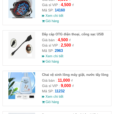
4,500
Giá sỉ VIP :
₫
14160
Mã SP:
Xem chi tiết
Giỏ hàng
Dây cáp OTG điện thoại, cổng sạc USB
4,500
Giá bán :
₫
2,500
Giá sỉ VIP :
₫
2963
Mã SP:
Xem chi tiết
Giỏ hàng
Chai vệ sinh lồng máy giặt, nước tẩy lồng
máy giặt CLEANING FLUID
11,000
Giá bán :
₫
9,000
Giá sỉ VIP :
₫
11232
Mã SP:
Xem chi tiết
Giỏ hàng