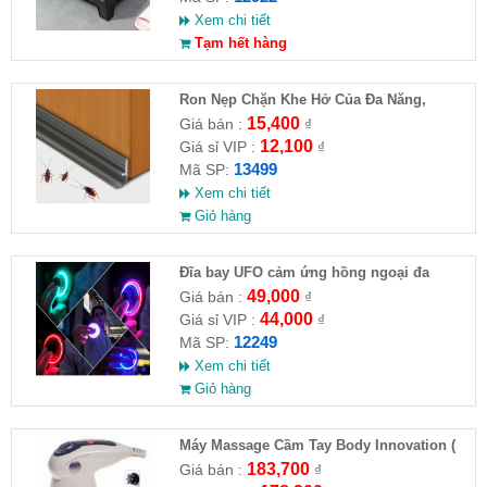
Xem chi tiết
Tạm hết hàng
Ron Nẹp Chặn Khe Hở Của Đa Năng,
Chống Côn Trùng( HĐ )
15,400
Giá bán :
₫
12,100
Giá sỉ VIP :
₫
13499
Mã SP:
Xem chi tiết
Giỏ hàng
Đĩa bay UFO cảm ứng hồng ngoại đa
chiều tự động bay về
49,000
Giá bán :
₫
44,000
Giá sỉ VIP :
₫
12249
Mã SP:
Xem chi tiết
Giỏ hàng
Máy Massage Cầm Tay Body Innovation (
HĐ )
183,700
Giá bán :
₫