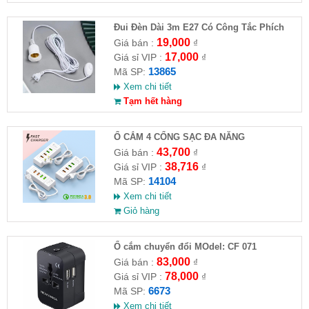
Đui Đèn Dài 3m E27 Có Công Tắc Phích
Cắm ( Độ dài thực tế từ 2.2m)
19,000
Giá bán :
₫
17,000
Giá sỉ VIP :
₫
13865
Mã SP:
Xem chi tiết
Tạm hết hàng
Ổ CẮM 4 CỔNG SẠC ĐA NĂNG
43,700
Giá bán :
₫
38,716
Giá sỉ VIP :
₫
14104
Mã SP:
Xem chi tiết
Giỏ hàng
Ổ cắm chuyển đổi MOdel: CF 071
83,000
Giá bán :
₫
78,000
Giá sỉ VIP :
₫
6673
Mã SP:
Xem chi tiết