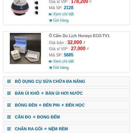
178,200
Giá sỉ VIP :
₫
2128
Mã SP:
Xem chi tiết
Giỏ hàng
Ổ Cắm Du Lịch Honeys ECO-TV1
32,000
Giá bán :
₫
27,000
Giá sỉ VIP :
₫
5685
Mã SP:
Xem chi tiết
Giỏ hàng
BỘ DỤNG CỤ SỬA CHỮA ĐA NĂNG
BÀN ỦI KHÔ ✧ BÀN ỦI HƠI NƯỚC
BÓNG ĐÈN ✧ ĐÈN PIN ✧ ĐÈN HỌC
CÂN ĐO ✧ ĐONG ĐẾM
CHĂN RA GỐI ✧ NỆM RÈM