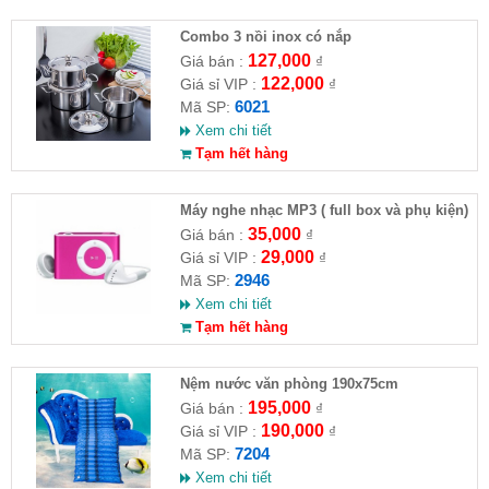
Combo 3 nồi inox có nắp
127,000
Giá bán :
₫
122,000
Giá sỉ VIP :
₫
6021
Mã SP:
Xem chi tiết
Tạm hết hàng
Máy nghe nhạc MP3 ( full box và phụ kiện)
35,000
Giá bán :
₫
29,000
Giá sỉ VIP :
₫
2946
Mã SP:
Xem chi tiết
Tạm hết hàng
Nệm nước văn phòng 190x75cm
195,000
Giá bán :
₫
190,000
Giá sỉ VIP :
₫
7204
Mã SP:
Xem chi tiết