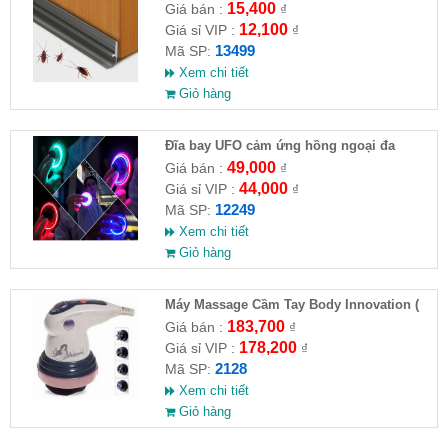
Chống Côn Trùng( HĐ )
15,400
Giá bán :
₫
12,100
Giá sỉ VIP :
₫
13499
Mã SP:
Xem chi tiết
Giỏ hàng
Đĩa bay UFO cảm ứng hồng ngoại đa
chiều tự động bay về
49,000
Giá bán :
₫
44,000
Giá sỉ VIP :
₫
12249
Mã SP:
Xem chi tiết
Giỏ hàng
Máy Massage Cầm Tay Body Innovation (
HĐ )
183,700
Giá bán :
₫
178,200
Giá sỉ VIP :
₫
2128
Mã SP:
Xem chi tiết
Giỏ hàng