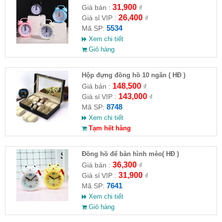
31,900
Giá bán :
₫
26,400
Giá sỉ VIP :
₫
5534
Mã SP:
Xem chi tiết
Giỏ hàng
Hộp đựng đồng hồ 10 ngăn ( HĐ )
148,500
Giá bán :
₫
143,000
Giá sỉ VIP :
₫
8748
Mã SP:
Xem chi tiết
Tạm hết hàng
Đồng hồ để bàn hình mèo( HĐ )
36,300
Giá bán :
₫
31,900
Giá sỉ VIP :
₫
7641
Mã SP:
Xem chi tiết
Giỏ hàng