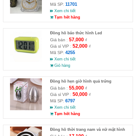
11701
Mã SP:
Xem chi tiết
Tạm hết hàng
Đồng hồ báo thức hình Led
57,000
Giá bán :
₫
52,000
Giá sỉ VIP :
₫
4255
Mã SP:
Xem chi tiết
Giỏ hàng
Đồng hồ hẹn giờ hình quả trứng
55,000
Giá bán :
₫
50,000
Giá sỉ VIP :
₫
6797
Mã SP:
Xem chi tiết
Tạm hết hàng
Đồng hồ thời trang nam và nữ mặt hình
tròn phong cách hàn