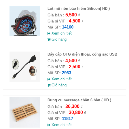
Lót mũ nón bảo hiểm Silicon( HĐ )
5,500
Giá bán :
₫
4,500
Giá sỉ VIP :
₫
14160
Mã SP:
Xem chi tiết
Giỏ hàng
Dây cáp OTG điện thoại, cổng sạc USB
4,500
Giá bán :
₫
2,500
Giá sỉ VIP :
₫
2963
Mã SP:
Xem chi tiết
Giỏ hàng
Dụng cụ massage chân 6 bàn ( HĐ )
36,300
Giá bán :
₫
30,800
Giá sỉ VIP :
₫
11817
Mã SP:
Xem chi tiết