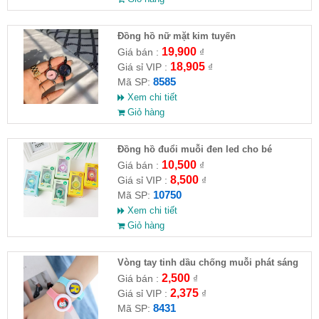
Đồng hồ nữ mặt kim tuyến
19,900
Giá bán :
₫
18,905
Giá sỉ VIP :
₫
8585
Mã SP:
Xem chi tiết
Giỏ hàng
Đồng hồ đuổi muỗi đen led cho bé
10,500
Giá bán :
₫
8,500
Giá sỉ VIP :
₫
10750
Mã SP:
Xem chi tiết
Giỏ hàng
Vòng tay tinh dầu chống muỗi phát sáng
cho trẻ em
2,500
Giá bán :
₫
2,375
Giá sỉ VIP :
₫
8431
Mã SP: