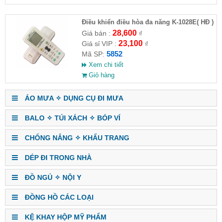
Điều khiển điều hòa đa năng K-1028E( HĐ )
28,600
Giá bán :
₫
23,100
Giá sỉ VIP :
₫
5852
Mã SP:
Xem chi tiết
Giỏ hàng
ÁO MƯA ✧ DỤNG CỤ ĐI MƯA
BALO ✧ TÚI XÁCH ✧ BÓP VÍ
CHỐNG NẮNG ✧ KHẨU TRANG
DÉP ĐI TRONG NHÀ
ĐỒ NGỦ ✧ NỘI Y
ĐỒNG HỒ CÁC LOẠI
KỆ KHAY HỘP MỸ PHẨM