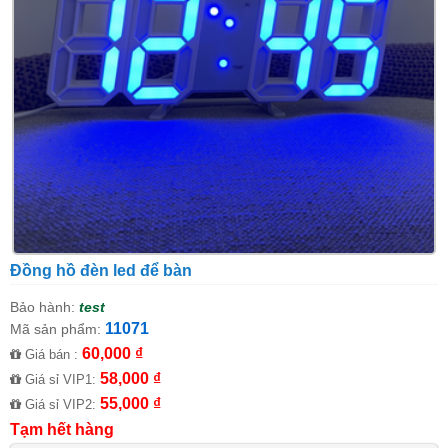
Đồng hồ đèn led để bàn
Bảo hành:
test
11071
Mã sản phẩm:
60,000 ₫
Giá bán :
58,000 ₫
Giá sỉ VIP1:
55,000 ₫
Giá sỉ VIP2:
Tạm hết hàng