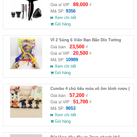
89,000
Giá sỉ VIP :
₫
9356
Mã SP:
Xem chi tiết
Giỏ hàng
VỈ 2 Súng 6 Viên Đạn Bắn Dín Tường
23,500
Giá bán :
₫
20,500
Giá sỉ VIP :
₫
10989
Mã SP:
Xem chi tiết
Giỏ hàng
Combo 4 chú tiểu múa võ ôm bình rượu (
HĐ )
57,200
Giá bán :
₫
51,700
Giá sỉ VIP :
₫
9653
Mã SP:
Xem chi tiết
Giỏ hàng