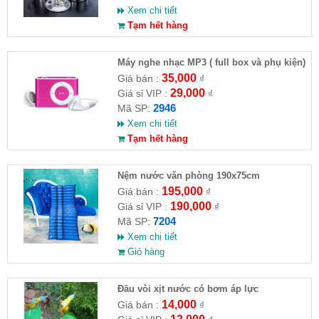
Xem chi tiết
Tạm hết hàng
Máy nghe nhạc MP3 ( full box và phụ kiện)
35,000
Giá bán :
₫
29,000
Giá sỉ VIP :
₫
2946
Mã SP:
Xem chi tiết
Tạm hết hàng
Nệm nước văn phòng 190x75cm
195,000
Giá bán :
₫
190,000
Giá sỉ VIP :
₫
7204
Mã SP:
Xem chi tiết
Giỏ hàng
Đầu vòi xịt nước có bơm áp lực
14,000
Giá bán :
₫