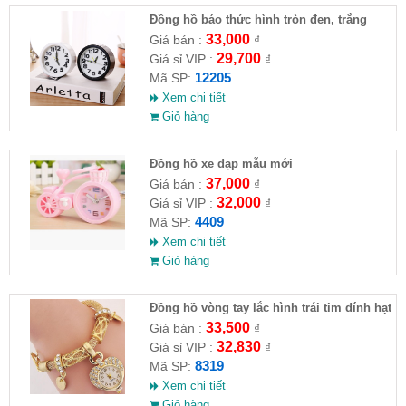
Đồng hồ báo thức hình tròn đen, trắng
(Full VAT )
33,000
Giá bán :
₫
29,700
Giá sỉ VIP :
₫
12205
Mã SP:
Xem chi tiết
Giỏ hàng
Đồng hồ xe đạp mẫu mới
37,000
Giá bán :
₫
32,000
Giá sỉ VIP :
₫
4409
Mã SP:
Xem chi tiết
Giỏ hàng
Đồng hồ vòng tay lắc hình trái tim đính hạt
Quartz
33,500
Giá bán :
₫
32,830
Giá sỉ VIP :
₫
8319
Mã SP:
Xem chi tiết
Giỏ hàng