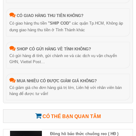
CÓ GIAO HÀNG THU TIỀN KHÔNG?
Có giao hàng thu tiền
"SHIP COD"
các quận Tp.HCM, Không áp
dụng giao hàng thu tiền ở Tỉnh Thành khác
SHOP CÓ GỬI HÀNG VỀ TỈNH KHÔNG?
Có gửi hàng đi tỉnh, gửi chành xe và các dịch vụ vận chuyển
GHN, Viettel Post…
MUA NHIỀU CÓ ĐƯỢC GIẢM GIÁ KHÔNG?
Có giảm giá cho đơn hàng giá trị lớn, Liên hệ với nhân viên bán
hàng để được tư vấn!
CÓ THỂ BẠN QUAN TÂM
Đồng hồ báo thức chuông reo ( HĐ )