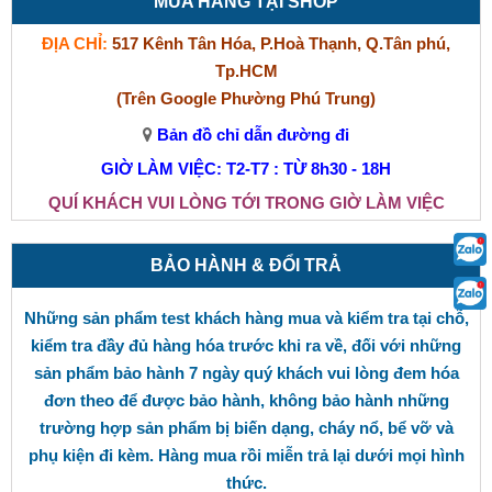
MUA HÀNG TẠI SHOP
ĐỊA CHỈ:
517 Kênh Tân Hóa, P.Hoà Thạnh, Q.Tân phú,
Tp.HCM
(Trên Google Phường Phú Trung)
Bản đồ chỉ dẫn đường đi
GIỜ LÀM VIỆC: T2-T7 : TỪ 8h30 - 18H
QUÍ KHÁCH VUI LÒNG TỚI TRONG GIỜ LÀM VIỆC
BẢO HÀNH & ĐỔI TRẢ
Những sản phẩm test khách hàng mua và kiểm tra tại chỗ,
kiểm tra đầy đủ hàng hóa trước khi ra về, đối với những
sản phẩm bảo hành 7 ngày quý khách vui lòng đem hóa
đơn theo để được bảo hành, không bảo hành những
trường hợp sản phẩm bị biến dạng, cháy nổ, bể vỡ và
phụ kiện đi kèm. Hàng mua rồi miễn trả lại dưới mọi hình
thức.