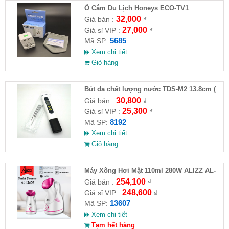
Ổ Cắm Du Lịch Honeys ECO-TV1
32,000
Giá bán :
₫
27,000
Giá sỉ VIP :
₫
5685
Mã SP:
Xem chi tiết
Giỏ hàng
Bút đa chất lượng nước TDS-M2 13.8cm (
HĐ )
30,800
Giá bán :
₫
25,300
Giá sỉ VIP :
₫
8192
Mã SP:
Xem chi tiết
Giỏ hàng
Máy Xông Hơi Mặt 110ml 280W ALIZZ AL-
13607( HĐ )
254,100
Giá bán :
₫
248,600
Giá sỉ VIP :
₫
13607
Mã SP:
Xem chi tiết
Tạm hết hàng