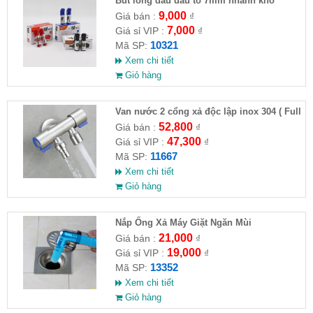
Bút lông dầu đầu to 7mm nhanh khô
9,000
Giá bán :
₫
7,000
Giá sỉ VIP :
₫
10321
Mã SP:
Xem chi tiết
Giỏ hàng
Van nước 2 cổng xả độc lập inox 304 ( Full
VAT )
52,800
Giá bán :
₫
47,300
Giá sỉ VIP :
₫
11667
Mã SP:
Xem chi tiết
Giỏ hàng
Nắp Ống Xả Máy Giặt Ngăn Mùi
21,000
Giá bán :
₫
19,000
Giá sỉ VIP :
₫
13352
Mã SP:
Xem chi tiết
Giỏ hàng