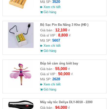
3520
Mã SP:
Xem chi tiết
Giỏ hàng
Bộ Sạc Pin Đa Năng 3 Khe (HĐ )
12,100
Giá bán :
₫
8,800
Giá sỉ VIP :
₫
5607
Mã SP:
Xem chi tiết
Giỏ hàng
​Búp bê cảm ứng biết bay
55,000
Giá bán :
₫
50,000
Giá sỉ VIP :
₫
2628
Mã SP:
Xem chi tiết
Giỏ hàng
Máy sấy tóc Deliya DLY-8018 - 2200
94,000
Giá bán :
₫