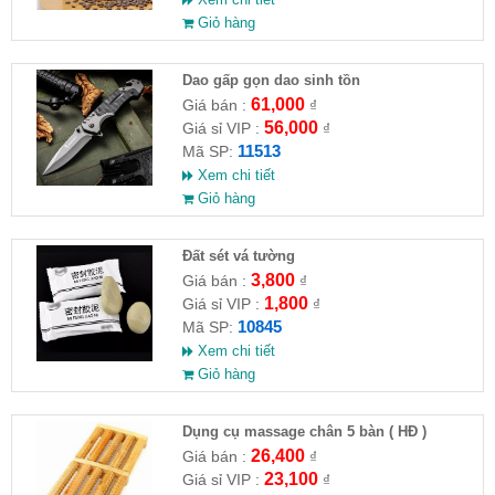
Giỏ hàng
Dao gấp gọn dao sinh tồn
61,000
Giá bán :
₫
56,000
Giá sỉ VIP :
₫
11513
Mã SP:
Xem chi tiết
Giỏ hàng
Đất sét vá tường
3,800
Giá bán :
₫
1,800
Giá sỉ VIP :
₫
10845
Mã SP:
Xem chi tiết
Giỏ hàng
Dụng cụ massage chân 5 bàn ( HĐ )
26,400
Giá bán :
₫
23,100
Giá sỉ VIP :
₫