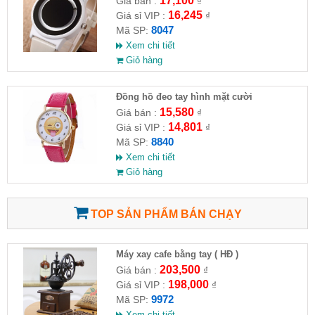
17,100
Giá bán :
₫
16,245
Giá sỉ VIP :
₫
8047
Mã SP:
Xem chi tiết
Giỏ hàng
Đồng hồ đeo tay hình mặt cười
15,580
Giá bán :
₫
14,801
Giá sỉ VIP :
₫
8840
Mã SP:
Xem chi tiết
Giỏ hàng
TOP SẢN PHẨM BÁN CHẠY
Máy xay cafe bằng tay ( HĐ )
203,500
Giá bán :
₫
198,000
Giá sỉ VIP :
₫
9972
Mã SP:
Xem chi tiết