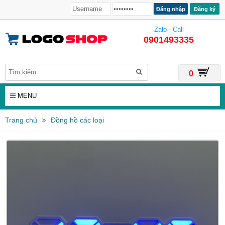
Đăng ký
Zalo - Call
0901493335
0
MENU
Trang chủ
Đồng hồ các loại