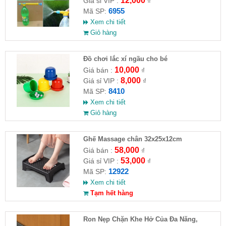
12,000
Giá sỉ VIP :
₫
6955
Mã SP:
Xem chi tiết
Giỏ hàng
Đồ chơi lắc xí ngầu cho bé
10,000
Giá bán :
₫
8,000
Giá sỉ VIP :
₫
8410
Mã SP:
Xem chi tiết
Giỏ hàng
Ghế Massage chân 32x25x12cm
58,000
Giá bán :
₫
53,000
Giá sỉ VIP :
₫
12922
Mã SP:
Xem chi tiết
Tạm hết hàng
Ron Nẹp Chặn Khe Hở Của Đa Năng,