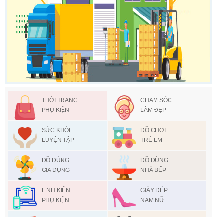
THỜI TRANG
CHAM SÓC
PHỤ KIỆN
LÀM ĐẸP
SỨC KHỎE
ĐỒ CHƠI
LUYỆN TẬP
TRẺ EM
ĐỒ DÙNG
ĐỒ DÙNG
GIA DỤNG
NHÀ BẾP
LINH KIỆN
GIÀY DÉP
PHỤ KIỆN
NAM NỮ