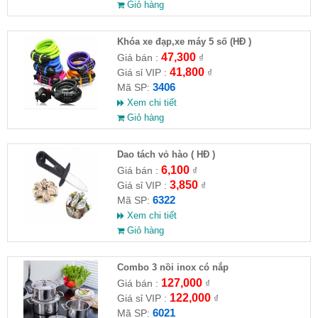
Giỏ hàng
Khóa xe đạp,xe máy 5 số (HĐ )
47,300
Giá bán :
₫
41,800
Giá sỉ VIP :
₫
3406
Mã SP:
Xem chi tiết
Giỏ hàng
Dao tách vỏ hào ( HĐ )
6,100
Giá bán :
₫
3,850
Giá sỉ VIP :
₫
6322
Mã SP:
Xem chi tiết
Giỏ hàng
Combo 3 nồi inox có nắp
127,000
Giá bán :
₫
122,000
Giá sỉ VIP :
₫
6021
Mã SP: