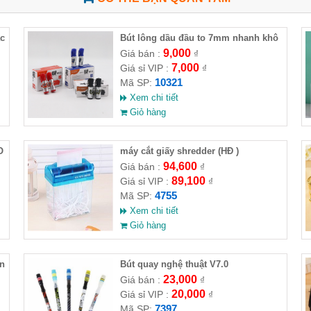
c
Bút lông dầu đầu to 7mm nhanh khô
9,000
Giá bán :
₫
7,000
Giá sỉ VIP :
₫
10321
Mã SP:
Xem chi tiết
Giỏ hàng
O
máy cắt giấy shredder (HĐ )
94,600
Giá bán :
₫
89,100
Giá sỉ VIP :
₫
4755
Mã SP:
Xem chi tiết
Giỏ hàng
òn
Bút quay nghệ thuật V7.0
23,000
Giá bán :
₫
20,000
Giá sỉ VIP :
₫
7397
Mã SP: