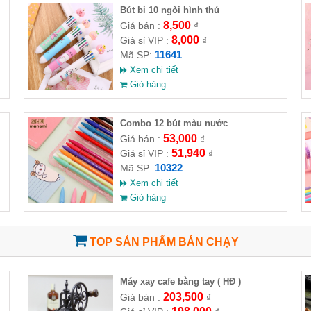
m
Bút bi 10 ngòi hình thú
8,500
Giá bán :
₫
8,000
Giá sỉ VIP :
₫
11641
Mã SP:
Xem chi tiết
Giỏ hàng
Combo 12 bút màu nước
53,000
Giá bán :
₫
51,940
Giá sỉ VIP :
₫
10322
Mã SP:
Xem chi tiết
Giỏ hàng
TOP SẢN PHẨM BÁN CHẠY
Máy xay cafe bằng tay ( HĐ )
203,500
Giá bán :
₫