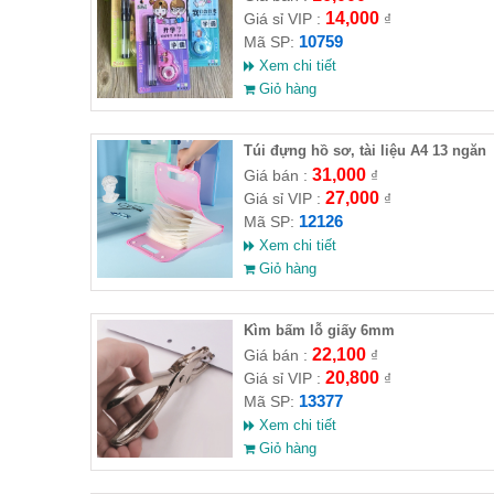
14,000
Giá sỉ VIP :
₫
10759
Mã SP:
Xem chi tiết
Giỏ hàng
Túi đựng hồ sơ, tài liệu A4 13 ngăn
đứng
31,000
Giá bán :
₫
27,000
Giá sỉ VIP :
₫
12126
Mã SP:
Xem chi tiết
Giỏ hàng
Kìm bấm lỗ giấy 6mm
22,100
Giá bán :
₫
20,800
Giá sỉ VIP :
₫
13377
Mã SP:
Xem chi tiết
Giỏ hàng