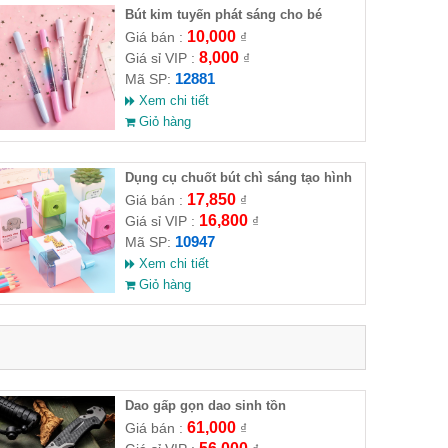
Bút kim tuyến phát sáng cho bé
10,000
Giá bán :
₫
8,000
Giá sỉ VIP :
₫
12881
Mã SP:
Xem chi tiết
Giỏ hàng
Dụng cụ chuốt bút chì sáng tạo hình
thú 8x4x5cm
17,850
Giá bán :
₫
16,800
Giá sỉ VIP :
₫
10947
Mã SP:
Xem chi tiết
Giỏ hàng
Dao gấp gọn dao sinh tồn
61,000
Giá bán :
₫