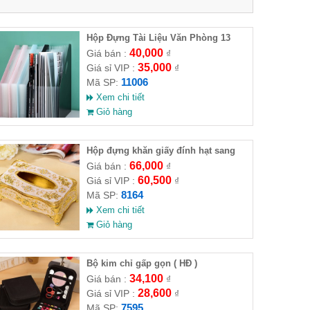
Hộp Đựng Tài Liệu Văn Phòng 13
Ngăn
40,000
Giá bán :
₫
35,000
Giá sỉ VIP :
₫
11006
Mã SP:
Xem chi tiết
Giỏ hàng
Hộp đựng khăn giấy đính hạt sang
trọng (HĐ )
66,000
Giá bán :
₫
60,500
Giá sỉ VIP :
₫
8164
Mã SP:
Xem chi tiết
Giỏ hàng
Bộ kim chỉ gấp gọn ( HĐ )
34,100
Giá bán :
₫
28,600
Giá sỉ VIP :
₫
7595
Mã SP: