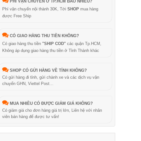
PHÍ VẬN CHUYỂN Ở TP.HCM BAO NHIÊU?
Phí vận chuyển nội thành 30K, Tới
SHOP
mua hàng
được Free Ship
CÓ GIAO HÀNG THU TIỀN KHÔNG?
Có giao hàng thu tiền
"SHIP COD"
các quận Tp.HCM,
Không áp dụng giao hàng thu tiền ở Tỉnh Thành khác
SHOP CÓ GỬI HÀNG VỀ TỈNH KHÔNG?
Có gửi hàng đi tỉnh, gửi chành xe và các dịch vụ vận
chuyển GHN, Viettel Post…
MUA NHIỀU CÓ ĐƯỢC GIẢM GIÁ KHÔNG?
Có giảm giá cho đơn hàng giá trị lớn, Liên hệ với nhân
viên bán hàng để được tư vấn!