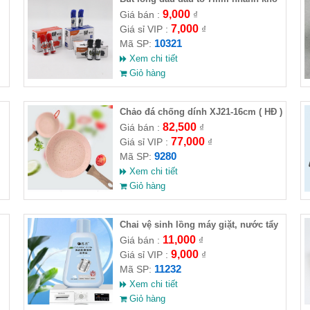
9,000
Giá bán :
₫
7,000
Giá sỉ VIP :
₫
10321
Mã SP:
Xem chi tiết
Giỏ hàng
Chảo đá chống dính XJ21-16cm ( HĐ )
82,500
Giá bán :
₫
77,000
Giá sỉ VIP :
₫
9280
Mã SP:
Xem chi tiết
Giỏ hàng
Chai vệ sinh lồng máy giặt, nước tẩy
lồng máy giặt CLEANING FLUID
11,000
Giá bán :
₫
9,000
Giá sỉ VIP :
₫
11232
Mã SP:
Xem chi tiết
Giỏ hàng