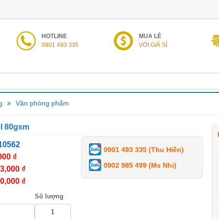
HOTLINE
MUA LẺ
0901 493 335
VỚI GIÁ SỈ
g
Văn phòng phẩm
el 80gsm
10562
0901 493 335 (Thu Hiền)
000 ₫
0902 985 499 (Ms Nhi)
3,000 ₫
0,000 ₫
Số lượng