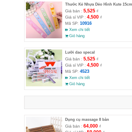
Thước Kẻ Nhựa Dẻo Hình Kute 15c
5,525
Giá bán :
₫
4,500
Giá sỉ VIP :
₫
10916
Mã SP:
Xem chi tiết
Giỏ hàng
Lưỡi dao specal
5,525
Giá bán :
₫
4,500
Giá sỉ VIP :
₫
4523
Mã SP:
Xem chi tiết
Giỏ hàng
Dụng cụ massage 8 bàn
64,000
Giá bán :
₫