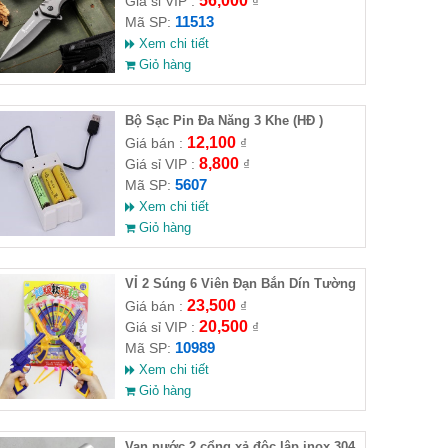
56,000
Giá sỉ VIP :
₫
11513
Mã SP:
Xem chi tiết
Giỏ hàng
Bộ Sạc Pin Đa Năng 3 Khe (HĐ )
12,100
Giá bán :
₫
8,800
Giá sỉ VIP :
₫
5607
Mã SP:
Xem chi tiết
Giỏ hàng
VỈ 2 Súng 6 Viên Đạn Bắn Dín Tường
23,500
Giá bán :
₫
20,500
Giá sỉ VIP :
₫
10989
Mã SP:
Xem chi tiết
Giỏ hàng
Van nước 2 cổng xả độc lập inox 304