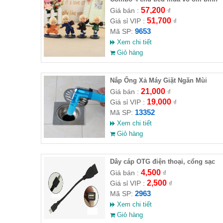
rượu ( HĐ )
57,200
Giá bán :
₫
51,700
Giá sỉ VIP :
₫
9653
Mã SP:
Xem chi tiết
Giỏ hàng
Nắp Ống Xả Máy Giặt Ngăn Mùi
21,000
Giá bán :
₫
19,000
Giá sỉ VIP :
₫
13352
Mã SP:
Xem chi tiết
Giỏ hàng
Dây cáp OTG điện thoại, cổng sạc
USB
4,500
Giá bán :
₫
2,500
Giá sỉ VIP :
₫
2963
Mã SP:
Xem chi tiết
Giỏ hàng