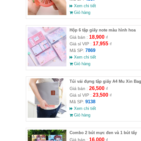
Xem chi tiết
Giỏ hàng
Hộp 6 tập giấy note màu hình hoa
18,900
Giá bán :
₫
17,955
Giá sỉ VIP :
₫
7869
Mã SP:
Xem chi tiết
Giỏ hàng
Túi vải đựng tập giấy A4 Mu Xin Ba
26,500
Giá bán :
₫
23,500
Giá sỉ VIP :
₫
9138
Mã SP:
Xem chi tiết
Giỏ hàng
Combo 2 bút mực đen và 1 bút tẩy
16,000
Giá bán :
₫