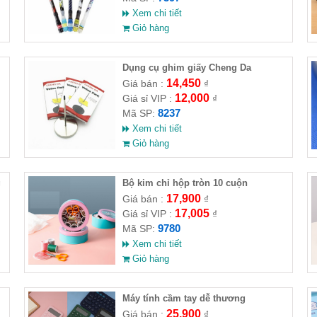
Xem chi tiết
Giỏ hàng
Dụng cụ ghim giấy Cheng Da
14,450
Giá bán :
₫
12,000
Giá sỉ VIP :
₫
8237
Mã SP:
Xem chi tiết
Giỏ hàng
g
Bộ kim chỉ hộp tròn 10 cuộn
17,900
Giá bán :
₫
17,005
Giá sỉ VIP :
₫
9780
Mã SP:
Xem chi tiết
Giỏ hàng
Máy tính cầm tay dễ thương
25,900
Giá bán :
₫