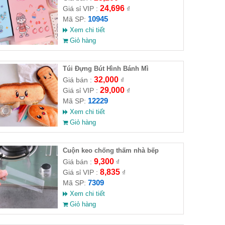
24,696
Giá sỉ VIP :
₫
10945
Mã SP:
Xem chi tiết
Giỏ hàng
Túi Đựng Bút Hình Bánh Mì
32,000
Giá bán :
₫
29,000
Giá sỉ VIP :
₫
12229
Mã SP:
Xem chi tiết
Giỏ hàng
Cuộn keo chống thấm nhà bếp
9,300
Giá bán :
₫
8,835
Giá sỉ VIP :
₫
7309
Mã SP:
Xem chi tiết
Giỏ hàng