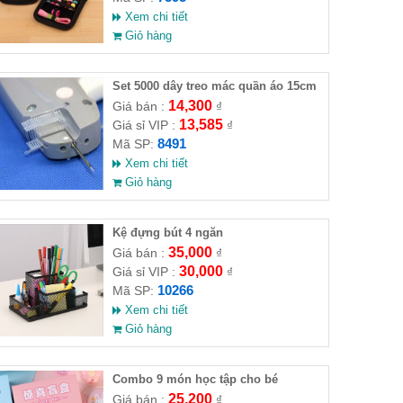
Xem chi tiết
Giỏ hàng
Set 5000 dây treo mác quần áo 15cm
14,300
Giá bán :
₫
13,585
Giá sỉ VIP :
₫
8491
Mã SP:
Xem chi tiết
Giỏ hàng
Kệ đựng bút 4 ngăn
35,000
Giá bán :
₫
30,000
Giá sỉ VIP :
₫
10266
Mã SP:
Xem chi tiết
Giỏ hàng
Combo 9 món học tập cho bé
25,200
Giá bán :
₫