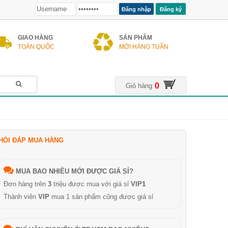
Đăng ký
GIAO HÀNG
SẢN PHẨM
TOÀN QUỐC
MỚI HÀNG TUẦN
0
Giỏ hàng
HỎI ĐÁP MUA HÀNG
MUA BAO NHIÊU MỚI ĐƯỢC GIÁ SỈ?
Đơn hàng trên
3
triệu được mua với giá sỉ
VIP1
Thành viên
VIP
mua 1 sản phẩm cũng được giá sỉ