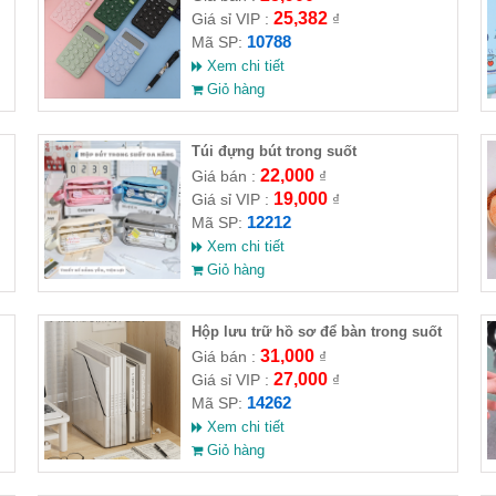
25,382
Giá sỉ VIP :
₫
10788
Mã SP:
Xem chi tiết
Giỏ hàng
Túi đựng bút trong suốt
22,000
Giá bán :
₫
19,000
Giá sỉ VIP :
₫
12212
Mã SP:
Xem chi tiết
Giỏ hàng
Hộp lưu trữ hồ sơ để bàn trong suốt
31,000
Giá bán :
₫
27,000
Giá sỉ VIP :
₫
14262
Mã SP:
Xem chi tiết
Giỏ hàng