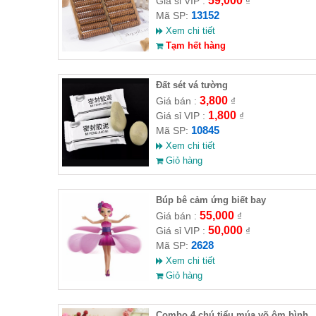
59,000
Giá sỉ VIP :
₫
13152
Mã SP:
Xem chi tiết
Tạm hết hàng
Đất sét vá tường
3,800
Giá bán :
₫
1,800
Giá sỉ VIP :
₫
10845
Mã SP:
Xem chi tiết
Giỏ hàng
​Búp bê cảm ứng biết bay
55,000
Giá bán :
₫
50,000
Giá sỉ VIP :
₫
2628
Mã SP:
Xem chi tiết
Giỏ hàng
Combo 4 chú tiểu múa võ ôm bình