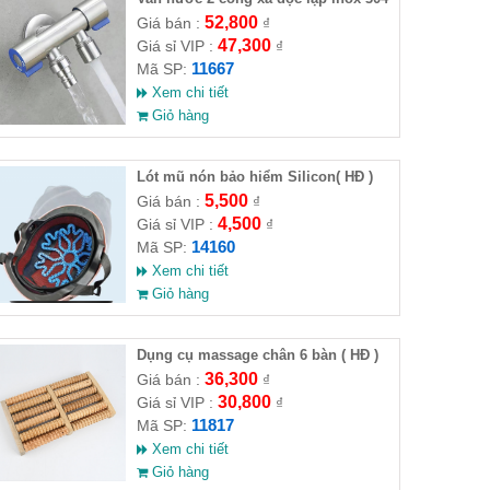
( Full VAT )
52,800
Giá bán :
₫
47,300
Giá sỉ VIP :
₫
11667
Mã SP:
Xem chi tiết
Giỏ hàng
Lót mũ nón bảo hiểm Silicon( HĐ )
5,500
Giá bán :
₫
4,500
Giá sỉ VIP :
₫
14160
Mã SP:
Xem chi tiết
Giỏ hàng
Dụng cụ massage chân 6 bàn ( HĐ )
36,300
Giá bán :
₫
30,800
Giá sỉ VIP :
₫
11817
Mã SP:
Xem chi tiết
Giỏ hàng