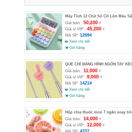
Máy Tính 12 Chữ Số Cỡ Lớn Màu Sắ
Xinh Xắn
50,200
Giá bán :
₫
45,200
Giá sỉ VIP :
₫
12694
Mã SP:
Xem chi tiết
Giỏ hàng
QUE CHỈ BẢNG HÌNH NGÓN TAY KÈ
DÀI 68CM
11,000
Giá bán :
₫
9,000
Giá sỉ VIP :
₫
14214
Mã SP:
Xem chi tiết
Giỏ hàng
Hộp chia thuốc mini 7 ngăn xoay tr
14,000
Giá bán :
₫
12,000
Giá sỉ VIP :
₫
4337
Mã SP: