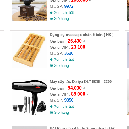
198,000
Giá sỉ VIP :
₫
9972
Mã SP:
Xem chi tiết
Giỏ hàng
Dụng cụ massage chân 5 bàn ( HĐ )
26,400
Giá bán :
₫
23,100
Giá sỉ VIP :
₫
3520
Mã SP:
Xem chi tiết
Giỏ hàng
Máy sấy tóc Deliya DLY-8018 - 2200
94,000
Giá bán :
₫
89,000
Giá sỉ VIP :
₫
9356
Mã SP:
Xem chi tiết
Giỏ hàng
Bút lông dầu đầu to 7mm nhanh khô