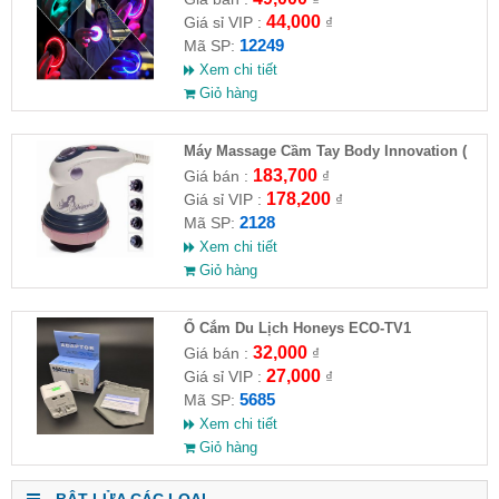
44,000
Giá sỉ VIP :
₫
12249
Mã SP:
Xem chi tiết
Giỏ hàng
Máy Massage Cầm Tay Body Innovation (
HĐ )
183,700
Giá bán :
₫
178,200
Giá sỉ VIP :
₫
2128
Mã SP:
Xem chi tiết
Giỏ hàng
Ổ Cắm Du Lịch Honeys ECO-TV1
32,000
Giá bán :
₫
27,000
Giá sỉ VIP :
₫
5685
Mã SP:
Xem chi tiết
Giỏ hàng