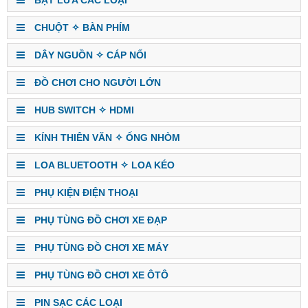
BẬT LỬA CÁC LOẠI
CHUỘT ✧ BÀN PHÍM
DÂY NGUỒN ✧ CÁP NỐI
ĐỒ CHƠI CHO NGƯỜI LỚN
HUB SWITCH ✧ HDMI
KÍNH THIÊN VĂN ✧ ỐNG NHÒM
LOA BLUETOOTH ✧ LOA KÉO
PHỤ KIỆN ĐIỆN THOẠI
PHỤ TÙNG ĐỒ CHƠI XE ĐẠP
PHỤ TÙNG ĐỒ CHƠI XE MÁY
PHỤ TÙNG ĐỒ CHƠI XE ÔTÔ
PIN SẠC CÁC LOẠI