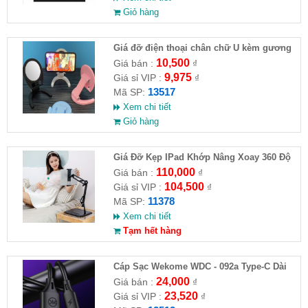
Giỏ hàng
Giá đỡ điện thoại chân chữ U kèm gương
10,500
Giá bán :
₫
9,975
Giá sỉ VIP :
₫
13517
Mã SP:
Xem chi tiết
Giỏ hàng
Giá Đỡ Kẹp IPad Khớp Nâng Xoay 360 Độ
Đa Năng( HĐ )
110,000
Giá bán :
₫
104,500
Giá sỉ VIP :
₫
11378
Mã SP:
Xem chi tiết
Tạm hết hàng
Cáp Sạc Wekome WDC - 092a Type-C Dài
3M
24,000
Giá bán :
₫
23,520
Giá sỉ VIP :
₫