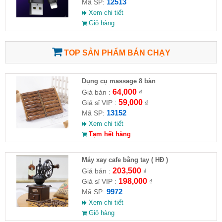
12513
Mã SP:
Xem chi tiết
Giỏ hàng
TOP SẢN PHẨM BÁN CHẠY
Dụng cụ massage 8 bàn
64,000
Giá bán :
₫
59,000
Giá sỉ VIP :
₫
13152
Mã SP:
Xem chi tiết
Tạm hết hàng
Máy xay cafe bằng tay ( HĐ )
203,500
Giá bán :
₫
198,000
Giá sỉ VIP :
₫
9972
Mã SP:
Xem chi tiết
Giỏ hàng