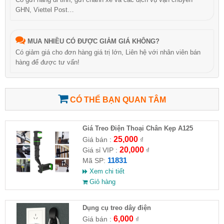
GHN, Viettel Post…
MUA NHIỀU CÓ ĐƯỢC GIẢM GIÁ KHÔNG?
Có giảm giá cho đơn hàng giá trị lớn, Liên hệ với nhân viên bán
hàng để được tư vấn!
CÓ THỂ BẠN QUAN TÂM
Giá Treo Điện Thoại Chân Kẹp A125
25,000
Giá bán :
₫
20,000
Giá sỉ VIP :
₫
11831
Mã SP:
Xem chi tiết
Giỏ hàng
Dụng cụ treo dây điện
6,000
Giá bán :
₫