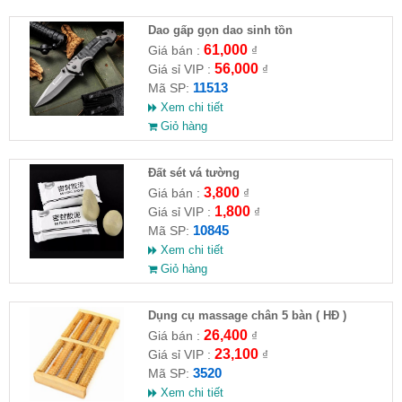
Dao gấp gọn dao sinh tồn
61,000
Giá bán :
₫
56,000
Giá sỉ VIP :
₫
11513
Mã SP:
Xem chi tiết
Giỏ hàng
Đất sét vá tường
3,800
Giá bán :
₫
1,800
Giá sỉ VIP :
₫
10845
Mã SP:
Xem chi tiết
Giỏ hàng
Dụng cụ massage chân 5 bàn ( HĐ )
26,400
Giá bán :
₫
23,100
Giá sỉ VIP :
₫
3520
Mã SP:
Xem chi tiết