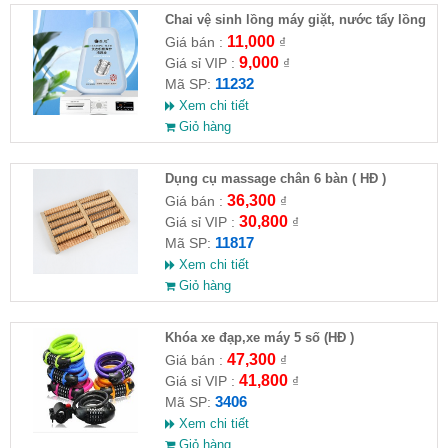
Chai vệ sinh lồng máy giặt, nước tẩy lồng
máy giặt CLEANING FLUID
11,000
Giá bán :
₫
9,000
Giá sỉ VIP :
₫
11232
Mã SP:
Xem chi tiết
Giỏ hàng
Dụng cụ massage chân 6 bàn ( HĐ )
36,300
Giá bán :
₫
30,800
Giá sỉ VIP :
₫
11817
Mã SP:
Xem chi tiết
Giỏ hàng
Khóa xe đạp,xe máy 5 số (HĐ )
47,300
Giá bán :
₫
41,800
Giá sỉ VIP :
₫
3406
Mã SP:
Xem chi tiết
Giỏ hàng