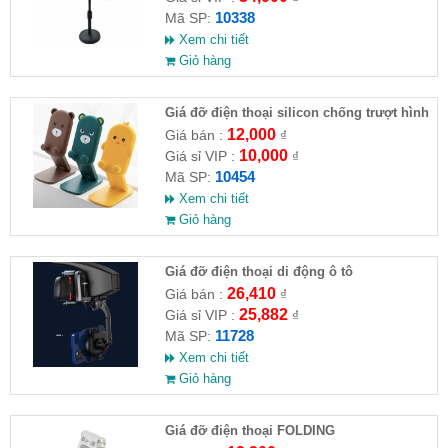
10338
Mã SP:
Xem chi tiết
Giỏ hàng
Giá đỡ điện thoại silicon chống trượt hình
thú
12,000
Giá bán :
₫
10,000
Giá sỉ VIP :
₫
10454
Mã SP:
Xem chi tiết
Giỏ hàng
Giá đỡ điện thoại di động ô tô
26,410
Giá bán :
₫
25,882
Giá sỉ VIP :
₫
11728
Mã SP:
Xem chi tiết
Giỏ hàng
Giá đỡ điện thoại FOLDING