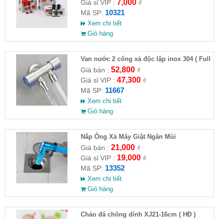
7,000
Giá sỉ VIP :
₫
10321
Mã SP:
Xem chi tiết
Giỏ hàng
Van nước 2 cổng xả độc lập inox 304 ( Full
VAT )
52,800
Giá bán :
₫
47,300
Giá sỉ VIP :
₫
11667
Mã SP:
Xem chi tiết
Giỏ hàng
Nắp Ống Xả Máy Giặt Ngăn Mùi
21,000
Giá bán :
₫
19,000
Giá sỉ VIP :
₫
13352
Mã SP:
Xem chi tiết
Giỏ hàng
Chảo đá chống dính XJ21-16cm ( HĐ )