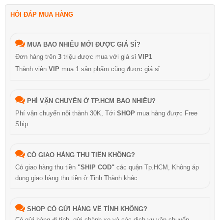
HỎI ĐÁP MUA HÀNG
MUA BAO NHIÊU MỚI ĐƯỢC GIÁ SỈ?
Đơn hàng trên
3
triệu được mua với giá sỉ
VIP1
Thành viên
VIP
mua 1 sản phẩm cũng được giá sỉ
PHÍ VẬN CHUYỂN Ở TP.HCM BAO NHIÊU?
Phí vận chuyển nội thành 30K, Tới
SHOP
mua hàng được Free
Ship
CÓ GIAO HÀNG THU TIỀN KHÔNG?
Có giao hàng thu tiền
"SHIP COD"
các quận Tp.HCM, Không áp
dụng giao hàng thu tiền ở Tỉnh Thành khác
SHOP CÓ GỬI HÀNG VỀ TỈNH KHÔNG?
Có gửi hàng đi tỉnh, gửi chành xe và các dịch vụ vận chuyển